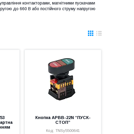
 управління контакторами, магнітними пускачами
пругою до 660 В або постійного струму напругою
53
Кнопка APBB-22N “ПУСК-
дартна
СТОП”
енням
TNSy5500641