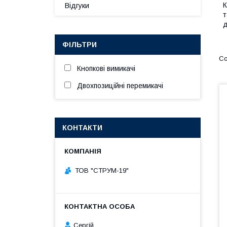
К
Відгуки
т
д
ФІЛЬТРИ
Кнопкові вимикачі
Двохпозиційні перемикачі
КОНТАКТИ
ТОВ "СТРУМ-19"
Сергій