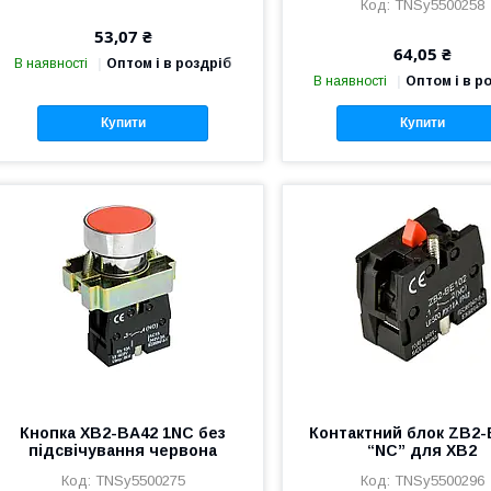
TNSy5500258
53,07 ₴
64,05 ₴
В наявності
Оптом і в роздріб
В наявності
Оптом і в р
Купити
Купити
Кнопка XB2-BA42 1NC без
Контактний блок ZB2-
підсвічування червона
“NC” для XB2
TNSy5500275
TNSy5500296