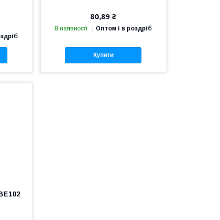
80,89 ₴
В наявності
Оптом і в роздріб
оздріб
Купити
BE102