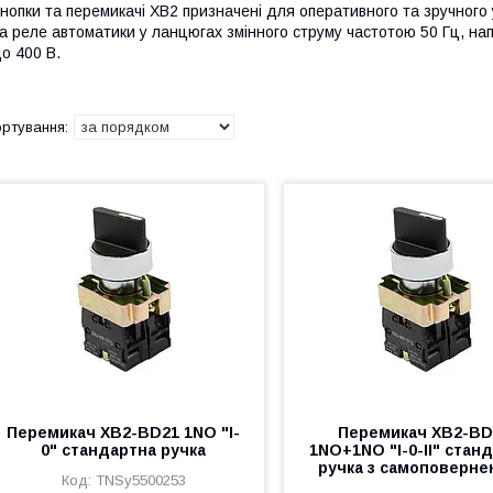
нопки та перемикачі XB2 призначені для оперативного та зручного
а реле автоматики у ланцюгах змінного струму частотою 50 Гц, на
о 400 В.
Перемикач XB2-BD21 1NO "I-
Перемикач XB2-BD
0" стандартна ручка
1NO+1NO "I-0-II" стан
ручка з самоповерн
TNSy5500253