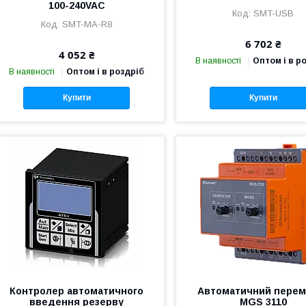
100-240VAC
SMT-USB
SMT-MA-R8
6 702 ₴
4 052 ₴
В наявності
Оптом і в р
В наявності
Оптом і в роздріб
Купити
Купити
Контролер автоматичного
Автоматичний перем
введення резерву
MGS 3110