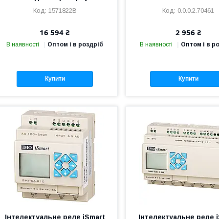
1571822B
0.0.0.2.70461
16 594 ₴
2 956 ₴
В наявності
Оптом і в роздріб
В наявності
Оптом і в р
Купити
Купити
Інтелектуальне реле iSmart
Інтелектуальне реле 