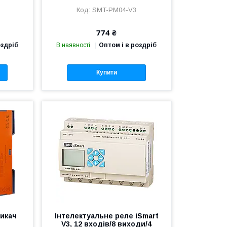
SMT-PM04-V3
774 ₴
оздріб
В наявності
Оптом і в роздріб
Купити
икач
Інтелектуальне реле iSmart
V3, 12 входів/8 виходи/4