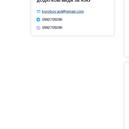
korobov.avt@gmail.com
0992709286
0992709286