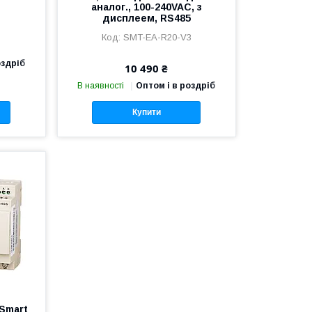
аналог., 100-240VAC, з
дисплеем, RS485
SMT-EA-R20-V3
оздріб
10 490 ₴
В наявності
Оптом і в роздріб
Купити
iSmart