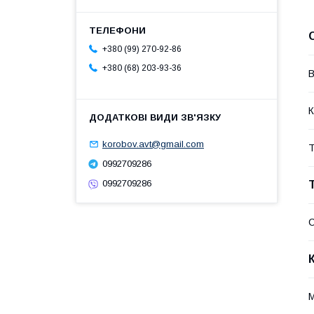
+380 (99) 270-92-86
+380 (68) 203-93-36
В
К
korobov.avt@gmail.com
Т
0992709286
0992709286
С
М