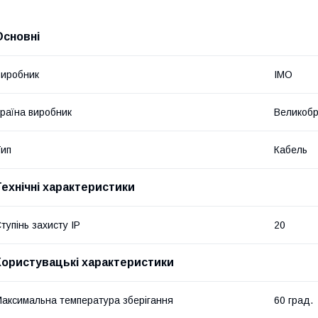
Основні
иробник
IMO
раїна виробник
Великобр
ип
Кабель
Технічні характеристики
тупінь захисту IP
20
Користувацькі характеристики
аксимальна температура зберігання
60 град.