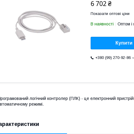
6 702 ₴
Показати оптові ціни
В наявності
Оптом і 
Купити
+380 (99) 270-92-86
рограмований логічний контролер (ПЛК) - це електронний пристрій
втоматичному режимі.
арактеристики