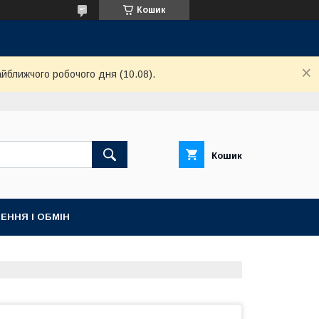
Кошик
айближчого робочого дня (10.08).
Кошик
ЕННЯ І ОБМІН