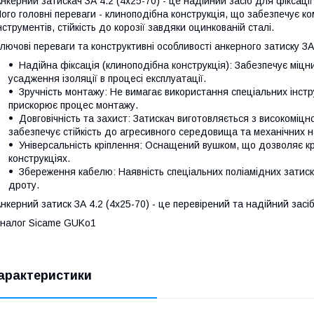
нкерний затискач ЗА 4.2 (4х25-70) - це надійний засіб для фіксації
ого головні переваги - клиноподібна конструкція, що забезпечує к
нструментів, стійкість до корозії завдяки оцинкованій сталі.
лючові переваги та конструктивні особливості анкерного затиску ЗА 
Надійна фіксація (клиноподібна конструкція): Забезпечує міц
усадження ізоляції в процесі експлуатації.
Зручність монтажу: Не вимагає використання спеціальних інстр
прискорює процес монтажу.
Довговічність та захист: Затискач виготовляється з високоміц
забезпечує стійкість до агресивного середовища та механічних 
Універсальність кріплення: Оснащений вушком, що дозволяє крі
конструкціях.
Збереження кабелю: Наявність спеціальних поліамідних затиск
дроту.
нкерний затиск ЗА 4.2 (4х25-70) - це перевірений та надійний засі
налог Sicame GUKo1
арактеристики