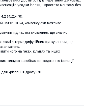
 ізольованих дротів (СІП) із перетином 25-70мм2.
омпенсацію усадки ізоляції, простота монтажу без
4.2 (4х25-70):
ний натяг СІП-4, компенсуючи можливе
ументів під час встановлення, що значно
ної сталі з термодифузійним цинкуванням, що
навантажень.
пити його на гаках, кільцях та інших
них вкладок запобігає пошкодженню ізоляції
б для кріплення дроту СІП