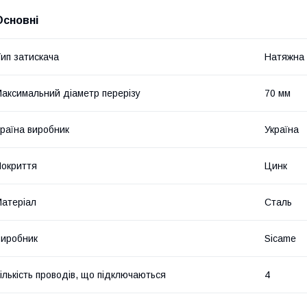
Основні
ип затискача
Натяжна
аксимальний діаметр перерізу
70 мм
раїна виробник
Україна
окриття
Цинк
атеріал
Сталь
иробник
Sicame
ількість проводів, що підключаються
4