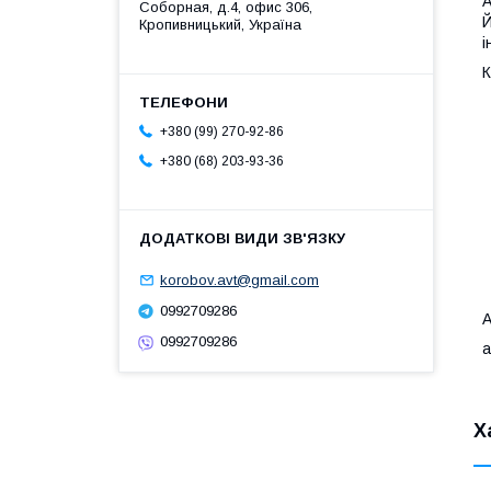
А
Соборная, д.4, офис 306,
Й
Кропивницький, Україна
і
К
+380 (99) 270-92-86
+380 (68) 203-93-36
korobov.avt@gmail.com
0992709286
А
0992709286
а
Х