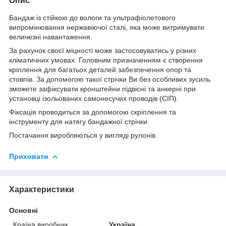
Опис
Бандаж із стійкою до вологи та ультрафіолетового
випромінювання нержавіючої сталі, яка може витримувати
величезні навантаження.
За рахунок своєї міцності може застосовуватись у різних
кліматичних умовах. Головним призначенням є створення
кріплення для багатьох деталей забезпечення опор та
стовпів. За допомогою такої стрічки Ви без особливих зусиль
зможете зафіксувати кронштейни підвісні та анкерні при
установці ізольованих самонесучих проводів (СІП).
Фіксація проводиться за допомогою скріплення та
інструменту для натягу бандажної стрічки.
Постачання виробляються у вигляді рулонів
Приховати
Характеристики
Основні
Країна виробник
Україна