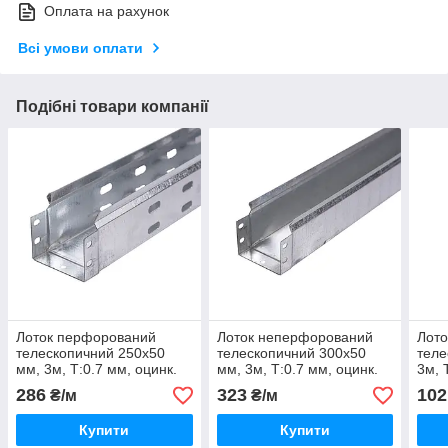
Оплата на рахунок
Всі умови оплати
Подібні товари компанії
Лоток перфорований
Лоток неперфорований
Лот
телескопичний 250х50
телескопичний 300х50
теле
мм, 3м, Т:0.7 мм, оцинк.
мм, 3м, Т:0.7 мм, оцинк.
3м, 
Сталь
Сталь
286
323
102
₴/м
₴/м
Купити
Купити