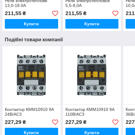
Реле електротеплове
Реле электротепловое
Реле
13,0-18.0А
5,5-8,0А
10,0
211,55
211,55
211
₴
₴
Купити
Купити
Подібні товари компанії
Контактор КММ10910 9А
Контактор КММ10910 9А
Кон
24В/АС3
110В/АС3
36В
227,29
227,29
227
₴
₴
Купити
Купити