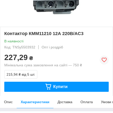
Контактор КММ11210 12А 220В/АС3
В наявності
Код: TNSy5503932
Опт і роздріб
227,29
₴
Мінімальна сума замовлення на сайті — 750 ₴
215,94 ₴
від 5 шт.
Купити
Опис
Характеристики
Доставка
Оплата
Умови 