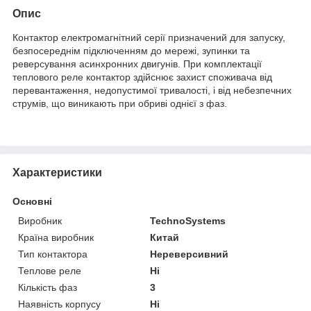
Опис
Контактор електромагнітний серії призначений для запуску,
безпосереднім підключенням до мережі, зупинки та
реверсування асинхронних двигунів. При комплектації
теплового реле контактор здійснює захист споживача від
перевантаження, недопустимої тривалості, і від небезпечних
струмів, що виникають при обриві однієї з фаз.
Характеристики
Основні
Виробник
TechnoSystems
Країна виробник
Китай
Тип контактора
Нереверсивний
Теплове реле
Ні
Кількість фаз
3
Наявність корпусу
Ні