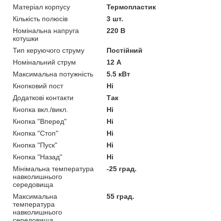
Матеріал корпусу
Термопластик
Кількість полюсів
3 шт.
Номінальна напруга
220 В
котушки
Тип керуючого струму
Постійний
Номінальний струм
12 А
Максимальна потужність
5.5 кВт
Кнопковий пост
Ні
Додаткові контакти
Так
Кнопка вкл./викл.
Ні
Кнопка "Вперед"
Ні
Кнопка "Стоп"
Ні
Кнопка "Пуск"
Ні
Кнопка "Назад"
Ні
Мінімальна температура
-25 град.
навколишнього
середовища
Максимальна
55 град.
температура
навколишнього
середовища