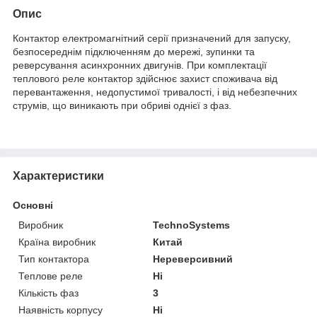
Опис
Контактор електромагнітний серії призначений для запуску,
безпосереднім підключенням до мережі, зупинки та
реверсування асинхронних двигунів. При комплектації
теплового реле контактор здійснює захист споживача від
перевантаження, недопустимої тривалості, і від небезпечних
струмів, що виникають при обриві однієї з фаз.
Характеристики
Основні
Виробник
TechnoSystems
Країна виробник
Китай
Тип контактора
Нереверсивний
Теплове реле
Ні
Кількість фаз
3
Наявність корпусу
Ні