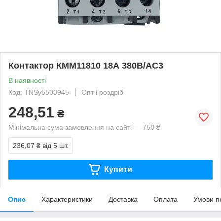
Контактор КММ11810 18А 380В/АС3
В наявності
Код: TNSy5503945
Опт і роздріб
248,51
₴
Мінімальна сума замовлення на сайті — 750 ₴
236,07 ₴
від 5 шт.
Купити
Опис
Характеристики
Доставка
Оплата
Умови п