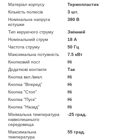
Матеріал корпусу
Термопластик
Кількість полюсів
3 шт.
Номінальна напруга
380 В
котушки
Тип керуючого струму
Змінний
Номінальний струм
18 А
Частота струму
50 Гц
Максимальна потужність
7.5 кВт
Кнопковий пост
Ні
Додаткові контакти
Так
Кнопка вкл./викл.
Ні
Кнопка "Вперед"
Ні
Кнопка "Стоп"
Ні
Кнопка "Пуск"
Ні
Кнопка "Назад"
Ні
Мінімальна температура
-25 град.
навколишнього
середовища
Максимальна
55 град.
температура