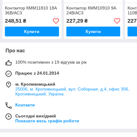
Контактор КММ11810 18А
Контактор КММ10910 9А
Кон
36В/АС3
24В/АС3
110
248,51
227,29
227
₴
₴
Купити
Купити
Про нас
100% позитивних з 19 відгуків за рік
Працює з 24.01.2014
м. Кропивницький
25006, м. Кропивницький, вул. Соборная, д.4, офис 306,
Кропивницький, Україна
Контакти
Сьогодні вихідний
Показати весь графік роботи