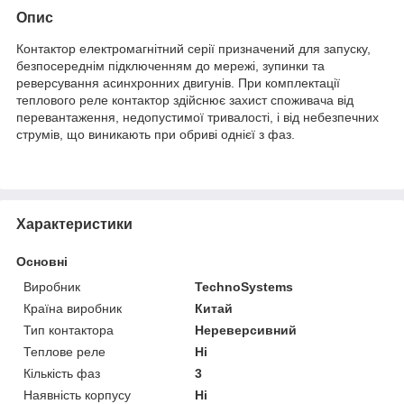
Опис
Контактор електромагнітний серії призначений для запуску,
безпосереднім підключенням до мережі, зупинки та
реверсування асинхронних двигунів. При комплектації
теплового реле контактор здійснює захист споживача від
перевантаження, недопустимої тривалості, і від небезпечних
струмів, що виникають при обриві однієї з фаз.
Характеристики
Основні
Виробник
TechnoSystems
Країна виробник
Китай
Тип контактора
Нереверсивний
Теплове реле
Ні
Кількість фаз
3
Наявність корпусу
Ні