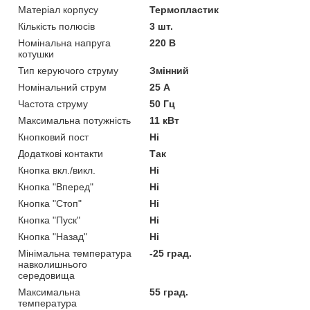
Матеріал корпусу
Термопластик
Кількість полюсів
3 шт.
Номінальна напруга
220 В
котушки
Тип керуючого струму
Змінний
Номінальний струм
25 А
Частота струму
50 Гц
Максимальна потужність
11 кВт
Кнопковий пост
Ні
Додаткові контакти
Так
Кнопка вкл./викл.
Ні
Кнопка "Вперед"
Ні
Кнопка "Стоп"
Ні
Кнопка "Пуск"
Ні
Кнопка "Назад"
Ні
Мінімальна температура
-25 град.
навколишнього
середовища
Максимальна
55 град.
температура