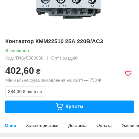
Контактор КММ22510 25А 220В/АС3
В наявності
Код: TNSy5503956
Опт і роздріб
402,60
₴
Мінімальна сума замовлення на сайті — 750 ₴
384,30 ₴
від 5 шт.
Купити
Опис
Характеристики
Доставка
Оплата
Умови п