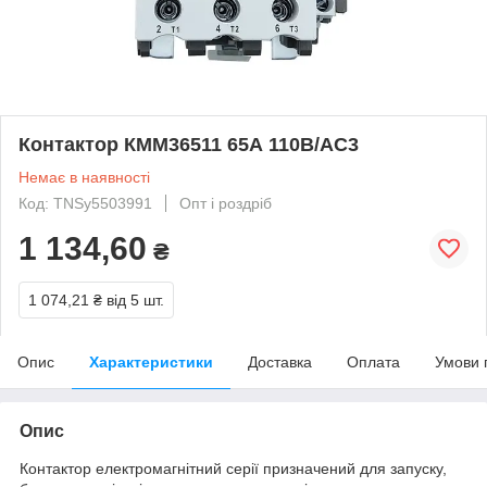
Контактор КММ36511 65А 110В/АС3
Немає в наявності
Код: TNSy5503991
Опт і роздріб
1 134,60
₴
1 074,21 ₴
від 5 шт.
Опис
Характеристики
Доставка
Оплата
Умови 
Опис
Контактор електромагнітний серії призначений для запуску,