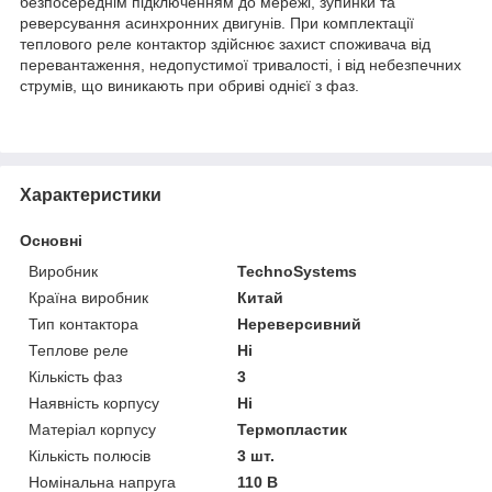
безпосереднім підключенням до мережі, зупинки та
реверсування асинхронних двигунів. При комплектації
теплового реле контактор здійснює захист споживача від
перевантаження, недопустимої тривалості, і від небезпечних
струмів, що виникають при обриві однієї з фаз.
Характеристики
Основні
Виробник
TechnoSystems
Країна виробник
Китай
Тип контактора
Нереверсивний
Теплове реле
Ні
Кількість фаз
3
Наявність корпусу
Ні
Матеріал корпусу
Термопластик
Кількість полюсів
3 шт.
Номінальна напруга
110 В