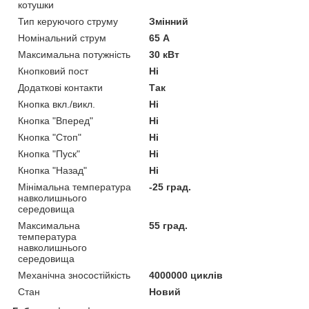
котушки
Тип керуючого струму
Змінний
Номінальний струм
65 А
Максимальна потужність
30 кВт
Кнопковий пост
Ні
Додаткові контакти
Так
Кнопка вкл./викл.
Ні
Кнопка "Вперед"
Ні
Кнопка "Стоп"
Ні
Кнопка "Пуск"
Ні
Кнопка "Назад"
Ні
Мінімальна температура
-25 град.
навколишнього
середовища
Максимальна
55 град.
температура
навколишнього
середовища
Механічна зносостійкість
4000000 циклів
Стан
Новий