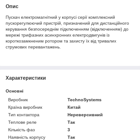
Опис
Пускач електромагнітний у корпусі серії комплексний
пускорегулюючий пристрій, призначений для дистанційного
керування безпосереднім підключенням (відключенням) до
мережі трифазних асинхронних електродвигунів із
короткозамкненим ротором та захисту їх від тривалих
струмових перевантажень.
Характеристики
Основні
Виробник
TechnoSystems
Країна виробник
Китай
Тип контактора
Нереверсивний
Теплове реле
Так
Кількість фаз
3
Наявність корпусу
Так