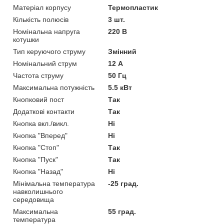
Матеріал корпусу
Термопластик
Кількість полюсів
3 шт.
Номінальна напруга
220 В
котушки
Тип керуючого струму
Змінний
Номінальний струм
12 А
Частота струму
50 Гц
Максимальна потужність
5.5 кВт
Кнопковий пост
Так
Додаткові контакти
Так
Кнопка вкл./викл.
Ні
Кнопка "Вперед"
Ні
Кнопка "Стоп"
Так
Кнопка "Пуск"
Так
Кнопка "Назад"
Ні
Мінімальна температура
-25 град.
навколишнього
середовища
Максимальна
55 град.
температура