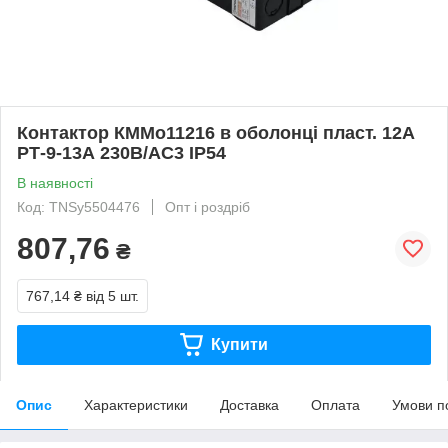
Контактор КММо11216 в оболонці пласт. 12А
РТ-9-13А 230В/АС3 IP54
В наявності
Код: TNSy5504476
Опт і роздріб
807,76
₴
767,14 ₴
від 5 шт.
Купити
Опис
Характеристики
Доставка
Оплата
Умови п