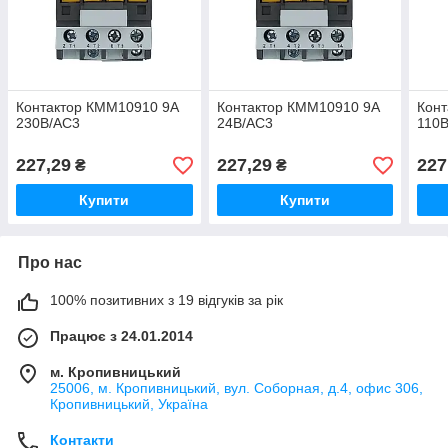
Контактор КММ10910 9А
Контактор КММ10910 9А
Кон
230В/АС3
24В/АС3
110
227,29
227,29
227
₴
₴
Купити
Купити
Про нас
100% позитивних з 19 відгуків за рік
Працює з 24.01.2014
м. Кропивницький
25006, м. Кропивницький, вул. Соборная, д.4, офис 306,
Кропивницький, Україна
Контакти