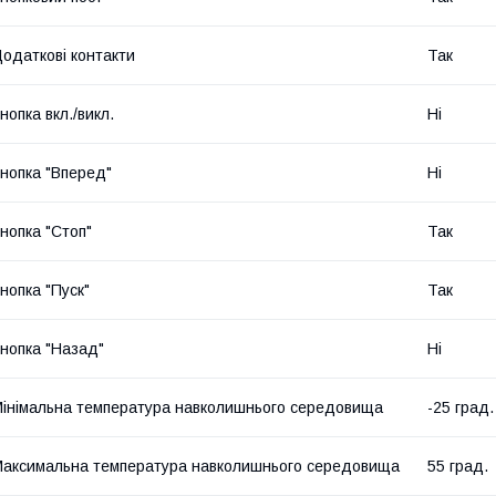
одаткові контакти
Так
нопка вкл./викл.
Ні
нопка "Вперед"
Ні
нопка "Стоп"
Так
нопка "Пуск"
Так
нопка "Назад"
Ні
інімальна температура навколишнього середовища
-25 град.
аксимальна температура навколишнього середовища
55 град.