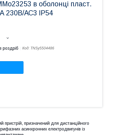
ММо23253 в оболонці пласт.
А 230В/АС3 IP54
в роздріб
Код:
TNSy5504486
чий пристрій, призначений для дистанційного
рифазних асинхронних електродвигунів із
ревантажень.