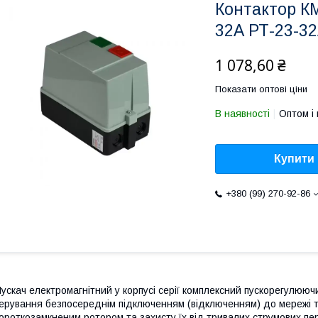
Контактор К
32А РТ-23-32
1 078,60 ₴
Показати оптові ціни
В наявності
Оптом і 
Купити
+380 (99) 270-92-86
ускач електромагнітний у корпусі серії комплексний пускорегулюю
ерування безпосереднім підключенням (відключенням) до мережі т
ороткозамкненим ротором та захисту їх від тривалих струмових пе