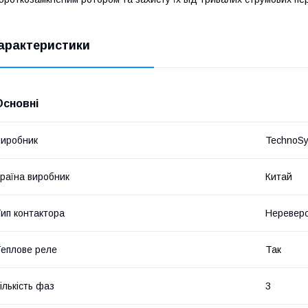
арактеристики
Основні
иробник
TechnoS
раїна виробник
Китай
ип контактора
Неревер
еплове реле
Так
ількість фаз
3