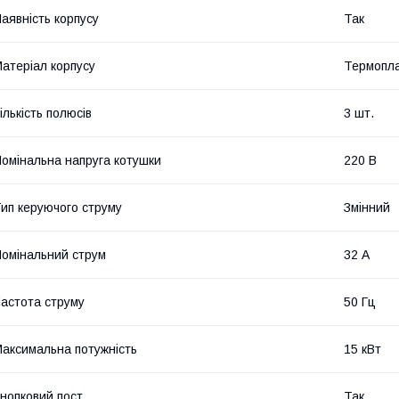
аявність корпусу
Так
атеріал корпусу
Термопла
ількість полюсів
3 шт.
омінальна напруга котушки
220 В
ип керуючого струму
Змінний
омінальний струм
32 А
астота струму
50 Гц
аксимальна потужність
15 кВт
нопковий пост
Так