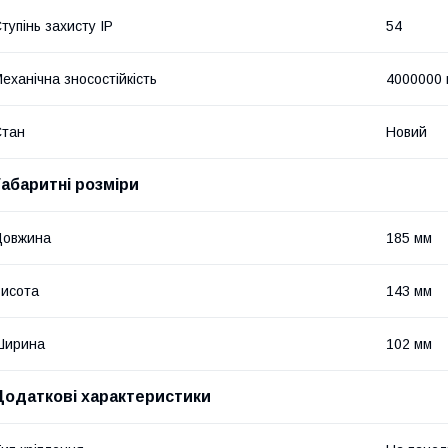
тупінь захисту IP
54
еханічна зносостійкість
4000000 
Стан
Новий
Габаритні розміри
Довжина
185 мм
исота
143 мм
Ширина
102 мм
Додаткові характеристики