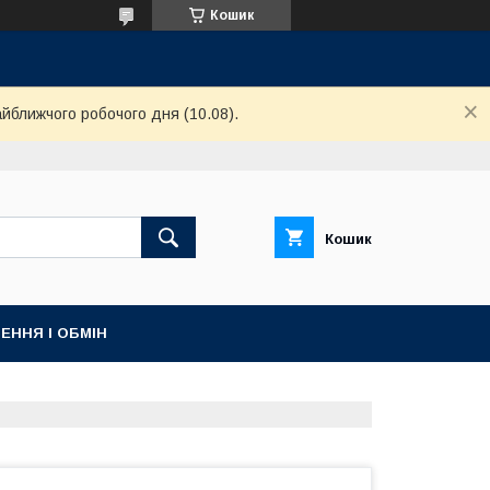
Кошик
айближчого робочого дня (10.08).
Кошик
ЕННЯ І ОБМІН