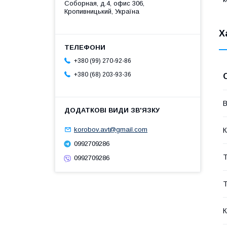
Соборная, д.4, офис 306,
Кропивницький, Україна
Х
+380 (99) 270-92-86
+380 (68) 203-93-36
В
korobov.avt@gmail.com
К
0992709286
Т
0992709286
Т
К