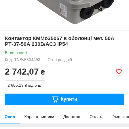
Контактор КММо35057 в оболонці мет. 50А
РТ-37-50А 230В/АС3 IP54
В наявності
Код: TNSy5504493
Опт і роздріб
2 742,07
₴
2 605,19 ₴
від 5 шт.
Купити
Опис
Характеристики
Доставка
Оплата
Умови п