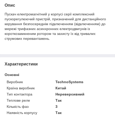
Опис
Пускач електромагнітний у корпусі серії комплексний
пускорегулюючий пристрій, призначений для дистанційного
керування безпосереднім підключенням (відключенням) до
мережі трифазних асинхронних електродвигунів із
короткозамкненим ротором та захисту їх від тривалих
струмових перевантажень.
Характеристики
Основні
Виробник
TechnoSystems
Країна виробник
Китай
Тип контактора
Нереверсивний
Теплове реле
Так
Кількість фаз
3
Наявність корпусу
Так