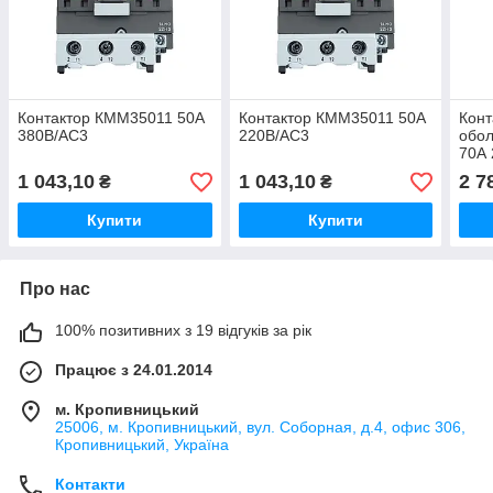
Контактор КММ35011 50А
Контактор КММ35011 50А
Конт
380В/АС3
220В/АС3
обол
70А 
1 043,10
1 043,10
2 7
₴
₴
Купити
Купити
Про нас
100% позитивних з 19 відгуків за рік
Працює з 24.01.2014
м. Кропивницький
25006, м. Кропивницький, вул. Соборная, д.4, офис 306,
Кропивницький, Україна
Контакти