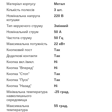
Матеріал корпусу
Метал
Кількість полюсів
3 шт.
Номінальна напруга
220 В
котушки
Тип керуючого струму
Змінний
Номінальний струм
50 А
Частота струму
50 Гц
Максимальна потужність
22 кВт
Кнопковий пост
Так
Додаткові контакти
Так
Кнопка вкл./викл.
Ні
Кнопка "Вперед"
Ні
Кнопка "Стоп"
Так
Кнопка "Пуск"
Так
Кнопка "Назад"
Ні
Мінімальна температура
-25 град.
навколишнього
середовища
Максимальна
55 град.
температура