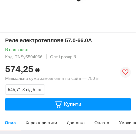
Реле електротеплове 57.0-66.0А
В наявності
Код: TNSy5504066
Опт і роздріб
574,25
₴
Мінімальна сума замовлення на сайті — 750 ₴
545,71 ₴
від 5 шт.
Купити
Опис
Характеристики
Доставка
Оплата
Умови п