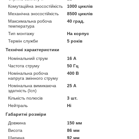
Комутаційна зносостійкість
1000 циклів
Механічна зносостійкість
8500 циклів
Максимальна робоча
40 град.
температура
Тип монтажу
На корпус
Термін служби
5 років
Технічні характеристики
Номінальний струм
16 А
Частота струму
50 Гц
Номінальна робоча
400 В
напруга змінного струму
Номінальна вимикаюча
25 А
здатність (Icn)
Кількість полюсів
3 шт.
Нейтраль
Ні
Габаритні розміри
Довжина
150 мм
Висота
86 мм
Ширина
92 мм