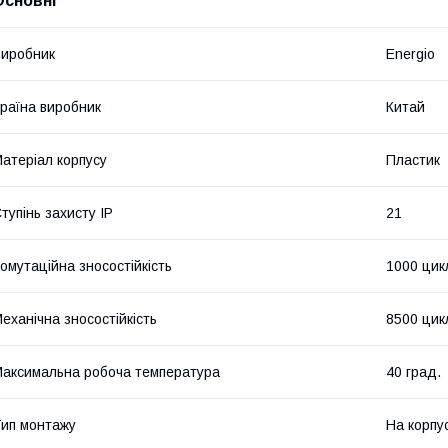
Основні
иробник
Energio
раїна виробник
Китай
атеріал корпусу
Пластик
тупінь захисту IP
21
омутаційна зносостійкість
1000 цик
еханічна зносостійкість
8500 цик
аксимальна робоча температура
40 град.
ип монтажу
На корпу