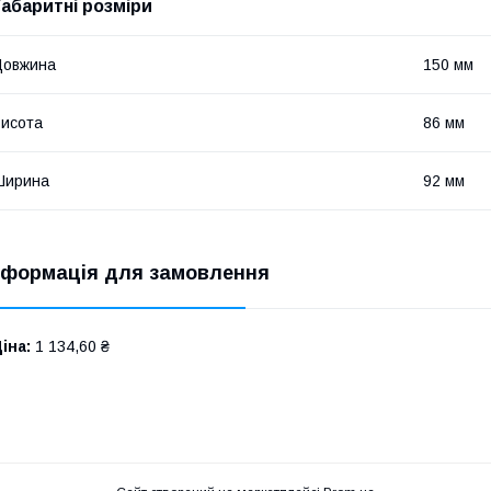
Габаритні розміри
Довжина
150 мм
исота
86 мм
Ширина
92 мм
нформація для замовлення
іна:
1 134,60 ₴