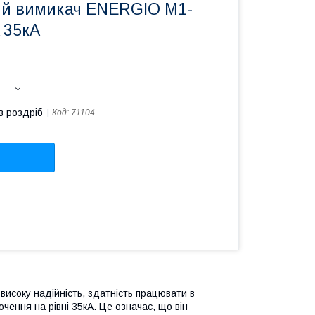
й вимикач ENERGIO M1-
 35кА
в роздріб
Код:
71104
исоку надійність, здатність працювати в
чення на рівні 35кА. Це означає, що він