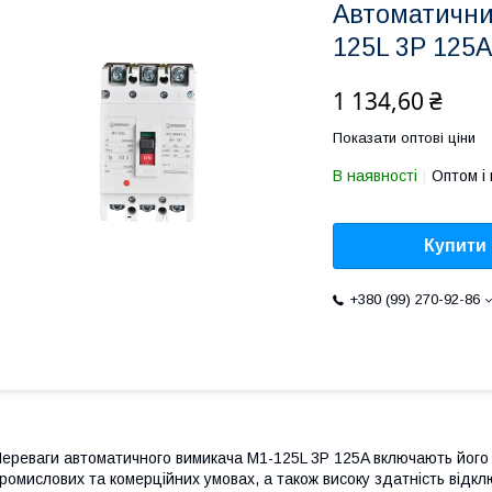
Автоматични
125L 3P 125A
1 134,60 ₴
Показати оптові ціни
В наявності
Оптом і 
Купити
+380 (99) 270-92-86
ереваги автоматичного вимикача M1-125L 3P 125A включають його в
ромислових та комерційних умовах, а також високу здатність відклю