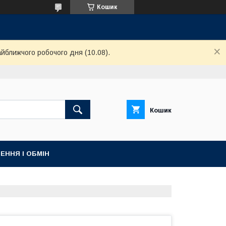
Кошик
айближчого робочого дня (10.08).
Кошик
ЕННЯ І ОБМІН