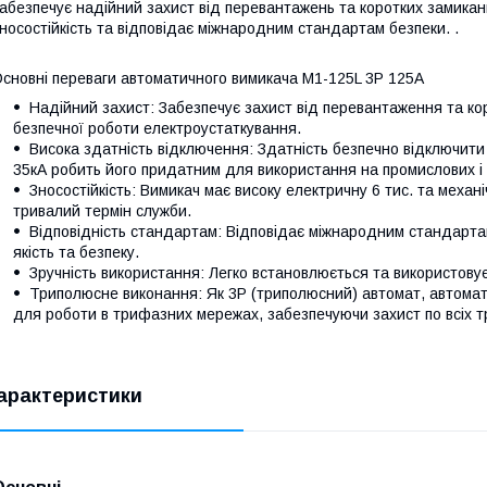
абезпечує надійний захист від перевантажень та коротких замикань
носостійкість та відповідає міжнародним стандартам безпеки. .
сновні переваги автоматичного вимикача M1-125L 3P 125A
Надійний захист: Забезпечує захист від перевантаження та к
безпечної роботи електроустаткування.
Висока здатність відключення: Здатність безпечно відключити
35кА робить його придатним для використання на промислових і 
Зносостійкість: Вимикач має високу електричну 6 тис. та механі
тривалий термін служби.
Відповідність стандартам: Відповідає міжнародним стандарта
якість та безпеку.
Зручність використання: Легко встановлюється та використову
Триполюсне виконання: Як 3P (триполюсний) автомат, автома
для роботи в трифазних мережах, забезпечуючи захист по всіх 
арактеристики