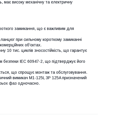
, має високу механічну та електричну
ороткого замикання, що є важливим для
 ланцюг при сильному короткому замиканні
комерційних об'єктах.
чну 10 тис. циклів зносостійкість, що гарантує
м безпеки IEC 60947-2, що підтверджує його
ється, що спрощує монтаж та обслуговування.
тичний вимикач M1-125L 3P 125A призначений
трьох фаз одночасно.