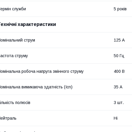
ермін служби
5 років
Технічні характеристики
омінальний струм
125 А
астота струму
50 Гц
омінальна робоча напруга змінного струму
400 В
омінальна вимикаюча здатність (Icn)
35 А
ількість полюсів
3 шт.
ейтраль
Ні