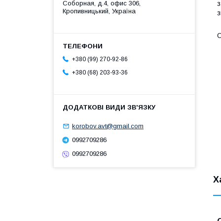
Соборная, д.4, офис 306,
з
Кропивницький, Україна
з
О
+380 (99) 270-92-86
+380 (68) 203-93-36
korobov.avt@gmail.com
0992709286
0992709286
Х