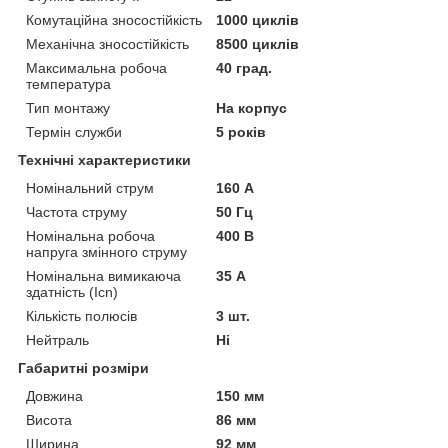
Комутаційна зносостійкість
1000 циклів
Механічна зносостійкість
8500 циклів
Максимальна робоча
40 град.
температура
Тип монтажу
На корпус
Термін служби
5 років
Технічні характеристики
Номінальний струм
160 А
Частота струму
50 Гц
Номінальна робоча
400 В
напруга змінного струму
Номінальна вимикаюча
35 А
здатність (Icn)
Кількість полюсів
3 шт.
Нейтраль
Ні
Габаритні розміри
Довжина
150 мм
Висота
86 мм
Ширина
92 мм