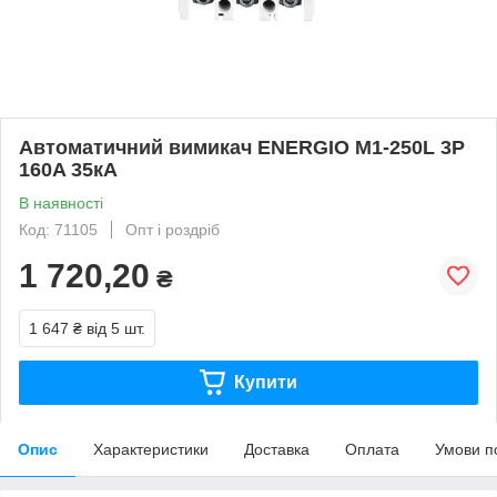
Автоматичний вимикач ENERGIO M1-250L 3P
160A 35кА
В наявності
Код: 71105
Опт і роздріб
1 720,20
₴
1 647 ₴
від 5 шт.
Купити
Опис
Характеристики
Доставка
Оплата
Умови п