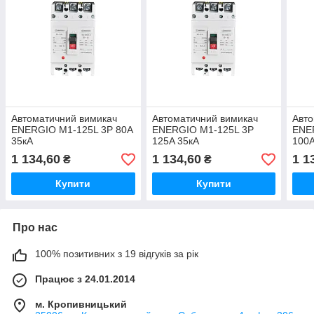
Автоматичний вимикач
Автоматичний вимикач
Авто
ENERGIO M1-125L 3P 80A
ENERGIO M1-125L 3P
ENE
35кА
125A 35кА
100A
1 134,60
1 134,60
1 1
₴
₴
Купити
Купити
Про нас
100% позитивних з 19 відгуків за рік
Працює з 24.01.2014
м. Кропивницький