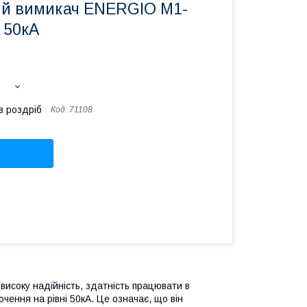
й вимикач ENERGIO M1-
 50кА
в роздріб
Код:
71108
исоку надійність, здатність працювати в
чення на рівні 50кА. Це означає, що він