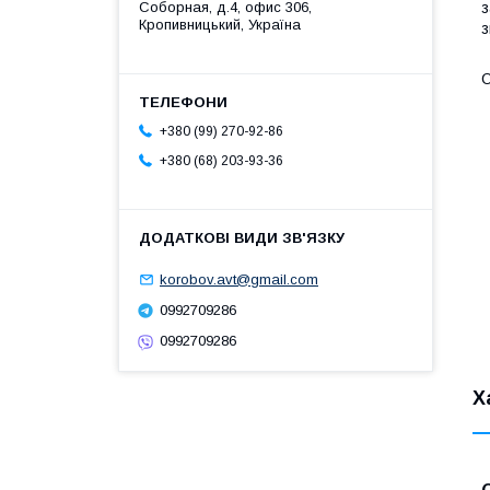
Соборная, д.4, офис 306,
з
Кропивницький, Україна
з
О
+380 (99) 270-92-86
+380 (68) 203-93-36
korobov.avt@gmail.com
0992709286
0992709286
Х