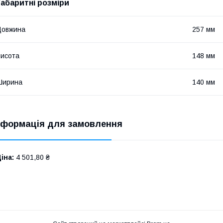
Габаритні розміри
Довжина
257 мм
исота
148 мм
Ширина
140 мм
нформація для замовлення
іна:
4 501,80 ₴