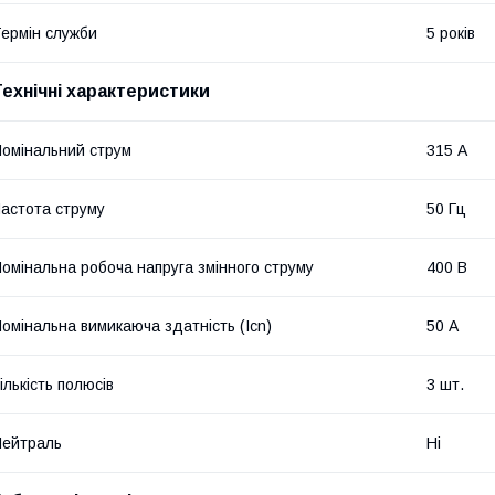
ермін служби
5 років
Технічні характеристики
омінальний струм
315 А
астота струму
50 Гц
омінальна робоча напруга змінного струму
400 В
омінальна вимикаюча здатність (Icn)
50 А
ількість полюсів
3 шт.
ейтраль
Ні