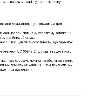
, має високу механічну та електричну
ороткого замикання, що є важливим для
ти ланцюг при сильному короткому замиканні
комерційних об'єктах.
чну 10 тис. циклів зносостійкість, що гарантує
м безпеки IEC 60947-2, що підтверджує його
ється, що спрощує монтаж та обслуговування.
тичний вимикач M1-400L 3P 315A призначений
трьох фаз одночасно.