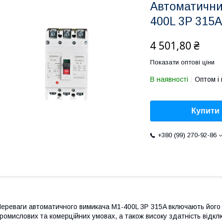
Автоматични
400L 3P 315A
4 501,80 ₴
Показати оптові ціни
В наявності
Оптом і 
Купити
+380 (99) 270-92-86
ереваги автоматичного вимикача M1-400L 3P 315A включають його в
ромислових та комерційних умовах, а також високу здатність відклю