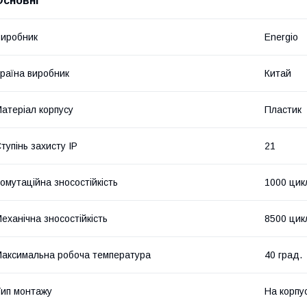
Основні
иробник
Energio
раїна виробник
Китай
атеріал корпусу
Пластик
тупінь захисту IP
21
омутаційна зносостійкість
1000 цик
еханічна зносостійкість
8500 цик
аксимальна робоча температура
40 град.
ип монтажу
На корпу