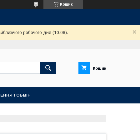
Кошик
айближчого робочого дня (10.08).
Кошик
ЕННЯ І ОБМІН