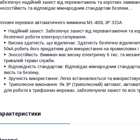
абезпечує надійний захист від перевантажень та коротких замикань
носостійкість та відповідає міжнародним стандартам безпеки. .
сновні переваги автоматичного вимикача M1-400L 3P 315A
Надійний захист: Забезпечує захист від перевантаження та к
безпечної роботи електроустаткування.
Висока здатність, що відключає: Здатність безпечно відключи
50кА робить його придатним для використання на промислових і 
Зносостійкість: Вимикач має високу електричну 6 тис. та механі
тривалий термін служби.
Відповідність стандартам: Відповідає міжнародним стандарта
якість та безпеку.
Зручність використання: Легко встановлюється та використову
Триполюсне виконання: Як 3P (триполюсний) автомат, автома
для роботи в трифазних мережах, забезпечуючи захист по всіх 
арактеристики