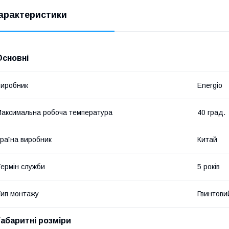
арактеристики
Основні
иробник
Energio
аксимальна робоча температура
40 град.
раїна виробник
Китай
ермін служби
5 років
ип монтажу
Гвинтови
Габаритні розміри