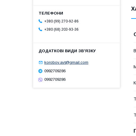
Х
+380 (99) 270-92-86
+380 (68) 203-93-36
В
korobov.avt@gmail.com
М
0992709286
0992709286
К
Т
Т