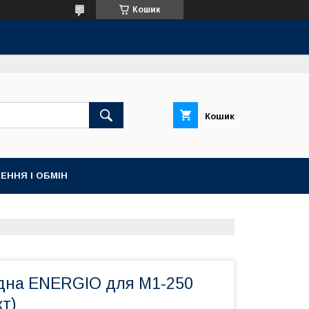
Кошик
Кошик
ЕННЯ І ОБМІН
дна ENERGIO для M1-250
т)