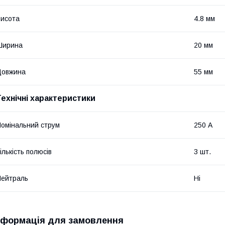
исота
4.8 мм
Ширина
20 мм
Довжина
55 мм
Технічні характеристики
омінальний струм
250 А
ількість полюсів
3 шт.
ейтраль
Ні
нформація для замовлення