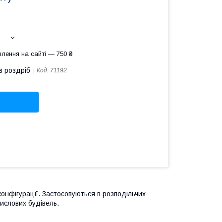
лення на сайті — 750 ₴
в роздріб
Код:
71192
онфігурації. Застосовуються в розподільчих
ислових будівель.