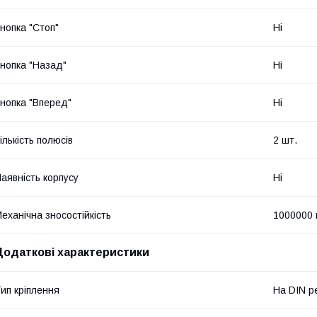
нопка "Стоп"
Ні
нопка "Назад"
Ні
нопка "Вперед"
Ні
ількість полюсів
2 шт.
аявність корпусу
Ні
еханічна зносостійкість
1000000 
Додаткові характеристики
ип кріплення
На DIN р