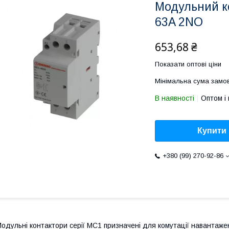
Модульний к
63A 2NO
653,68 ₴
Показати оптові ціни
Мінімальна сума замов
В наявності
Оптом і 
Купити
+380 (99) 270-92-86
одульні контактори серії МC1 призначені для комутації навантаже