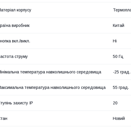
атеріал корпусу
Термопла
раїна виробник
Китай
нопка вкл./викл.
Ні
астота струму
50 Гц
інімальна температура навколишнього середовища
-25 град.
аксимальна температура навколишнього середовища
55 град.
тупінь захисту IP
20
Стан
Новий