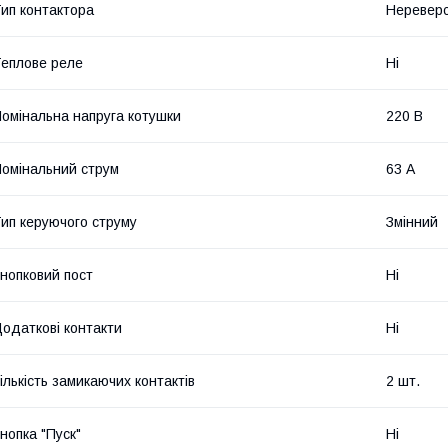
ип контактора
Неревер
еплове реле
Ні
омінальна напруга котушки
220 В
омінальний струм
63 А
ип керуючого струму
Змінний
нопковий пост
Ні
одаткові контакти
Ні
ількість замикаючих контактів
2 шт.
нопка "Пуск"
Ні