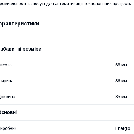
ромисловості та побуті для автоматизації технологічних процесів.
арактеристики
Габаритні розміри
исота
68 мм
Ширина
36 мм
Довжина
85 мм
Основні
иробник
Energio