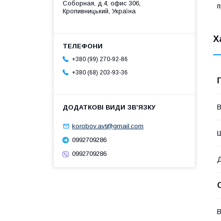
Соборная, д.4, офис 306,
п
Кропивницький, Україна
Х
+380 (99) 270-92-86
+380 (68) 203-93-36
В
korobov.avt@gmail.com
0992709286
0992709286
В