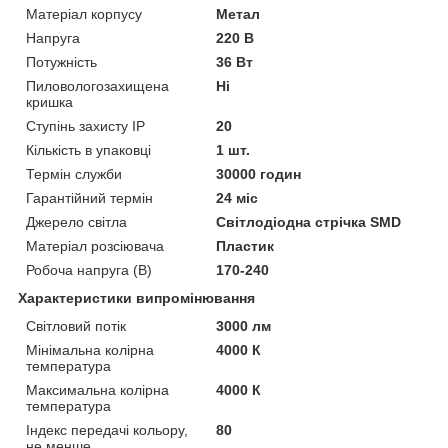
Матеріал корпусу
Метал
Напруга
220 В
Потужність
36 Вт
Пиловологозахищена
Ні
кришка
Ступінь захисту IP
20
Кількість в упаковці
1 шт.
Термін служби
30000 годин
Гарантійний термін
24 міс
Джерело світла
Світлодіодна стрічка SMD
Матеріал розсіювача
Пластик
Робоча напруга (В)
170-240
Характеристики випромінювання
Світловий потік
3000 лм
Мінімальна колірна
4000 К
температура
Максимальна колірна
4000 К
температура
Індекс передачі кольору,
80
не менше