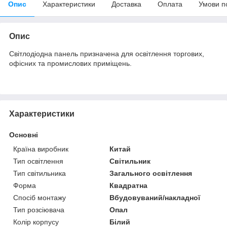
Опис
Характеристики
Доставка
Оплата
Умови п
Опис
Світлодіодна панель призначена для освітлення торгових,
офісних та промислових приміщень.
Характеристики
Основні
Країна виробник
Китай
Тип освітлення
Світильник
Тип світильника
Загального освітлення
Форма
Квадратна
Спосіб монтажу
Вбудовуваний/накладної
Тип розсіювача
Опал
Колір корпусу
Білий