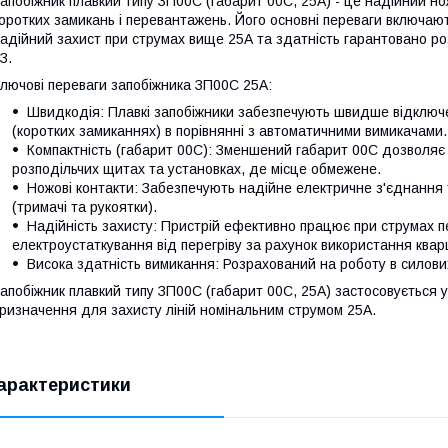
апобіжник плавкий типу ЗП00C (габарит 00С, 25А) - це надійний н
оротких замикань і перевантажень. Його основні переваги включаю
адійний захист при струмах вище 25А та здатність гарантовано ро
З.
лючові переваги запобіжника ЗП00С 25А:
Швидкодія: Плавкі запобіжники забезпечують швидше відключ
(коротких замиканнях) в порівнянні з автоматичними вимикачами.
Компактність (габарит 00С): Зменшений габарит 00С дозволяє 
розподільчих щитах та установках, де місце обмежене.
Ножові контакти: Забезпечують надійне електричне з'єднання 
(тримачі та рукоятки).
Надійність захисту: Пристрій ефективно працює при струмах
електроустаткування від перегріву за рахунок використання кварц
Висока здатність вимикання: Розрахований на роботу в силови
апобіжник плавкий типу ЗП00C (габарит 00С, 25А) застосовується 
ризначення для захисту ліній номінальним струмом 25А.
арактеристики