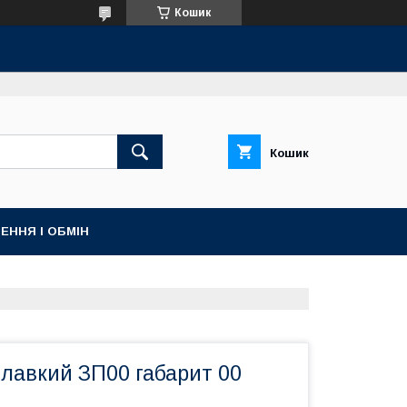
Кошик
Кошик
ЕННЯ І ОБМІН
плавкий ЗП00 габарит 00