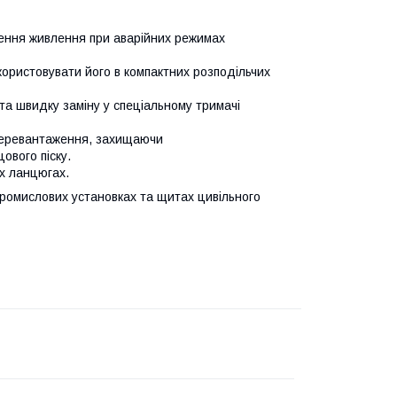
ення живлення при аварійних режимах
користовувати його в компактних розподільчих
та швидку заміну у спеціальному тримачі
 перевантаження, захищаючи
ового піску.
х ланцюгах.
промислових установках та щитах цивільного