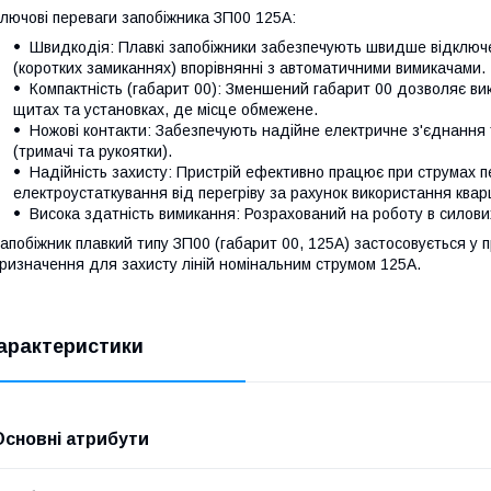
лючові переваги запобіжника ЗП00 125А:
Швидкодія: Плавкі запобіжники забезпечують швидше відключ
(коротких замиканнях) впорівнянні з автоматичними вимикачами.
Компактність (габарит 00): Зменшений габарит 00 дозволяє ви
щитах та установках, де місце обмежене.
Ножові контакти: Забезпечують надійне електричне з'єднання 
(тримачі та рукоятки).
Надійність захисту: Пристрій ефективно працює при струмах
електроустаткування від перегріву за рахунок використання кварц
Висока здатність вимикання: Розрахований на роботу в силови
апобіжник плавкий типу ЗП00 (габарит 00, 125А) застосовується у 
ризначення для захисту ліній номінальним струмом 125А.
арактеристики
Основні атрибути