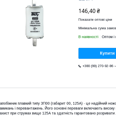
146,40 ₴
Показати оптові ціни
Мінімальна сума замов
В наявності
Оптом і 
Купити
+380 (99) 270-92-86
апобіжник плавкий типу ЗП00 (габарит 00, 125А) - це надійний нож
амикань і перевантажень. Його основні переваги включають високу
ахист при струмах вище 125А та здатність гарантовано розривати л