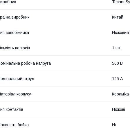
иробник
TechnoS
раїна виробник
Китай
ип запобіжника
Ножовий
ількість полюсів
1 шт.
омінальна робоча напруга
500 В
омінальний струм
125 А
атеріал корпусу
Кераміка
ип контактів
Ножові
аявність бойка
Ні