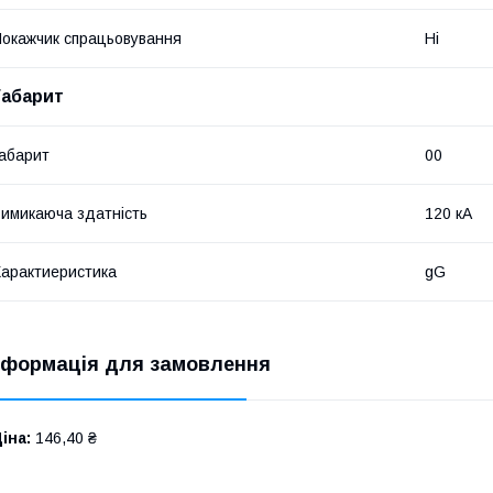
окажчик спрацьовування
Ні
Габарит
абарит
00
имикаюча здатність
120 кА
арактиеристика
gG
нформація для замовлення
іна:
146,40 ₴