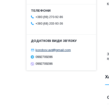
К
+380 (99) 270-92-86
+380 (68) 203-93-36
korobov.avt@gmail.com
З
0992709286
п
0992709286
Х