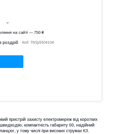
лення на сайті — 750 ₴
в роздріб
Код:
TNSy5504104
овий пристрій захисту електромереж від коротких
 швидкодію, компактність габариту 00, надійний
анцюг, у тому числі при високих струмах КЗ.