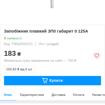
Запобіжник плавкий ЗП0 габарит 0 125А
В наявності
Код: TNSy5504121
Опт і роздріб
183
₴
Мінімальна сума замовлення на сайті — 750 ₴
154,82 ₴
від 6 шт.
Купити
Опис
Характеристики
Доставка
Оплата
Умови п