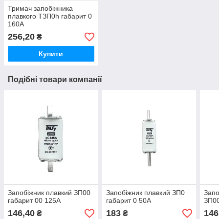
Тримач запобіжника
плавкого ТЗП0h габарит 0
160А
256,20
₴
Купити
Подібні товари компанії
Запобіжник плавкий ЗП00
Запобіжник плавкий ЗП0
Запо
габарит 00 125А
габарит 0 50А
ЗП00
146,40
183
146
₴
₴