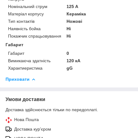
Номінальний струм
125 А
Матеріал корпусу
Кераміка
Тип контактів
Ножові
Наявність бойка
Ні
Покажчик спрацьовування
Ні
Габарит
Габарит
0
Вимикаюча здатність
120 кА
Характиеристика
gG
Приховати
Умови доставки
Доставка здійснюється тільки по передоплаті.
Нова Пошта
Доставка кур'єром