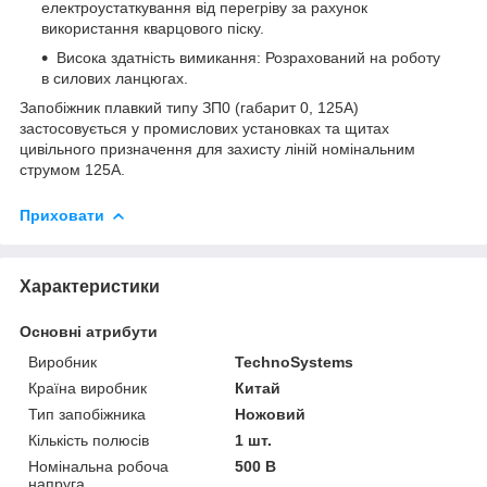
електроустаткування від перегріву за рахунок
використання кварцового піску.
Висока здатність вимикання: Розрахований на роботу
в силових ланцюгах.
Запобіжник плавкий типу ЗП0 (габарит 0, 125А)
застосовується у промислових установках та щитах
цивільного призначення для захисту ліній номінальним
струмом 125А.
Приховати
Характеристики
Основні атрибути
Виробник
TechnoSystems
Країна виробник
Китай
Тип запобіжника
Ножовий
Кількість полюсів
1 шт.
Номінальна робоча
500 В
напруга