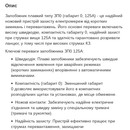
Опис
Запобіжник плавкий типу ЗП0 (габарит 0, 125А) - це надійний
ножовий пристрій захисту електромереж від коротких
замикань і перевантажень. Його основні переваги включають
високу швидкодію, компактність габариту 0, надійний захист
при струмах вище 125А та здатність гарантовано розривати
ланцюг, у тому числі при високих струмах КЗ.
Ключові переваги запобіжника ЗП0 125А:
Швидкодія: Плавкі запобіжники забезпечують швидше
відключення живлення при аварійних режимах
(коротких замиканнях) впорівнянні з автоматичними
вимикачами.
Компактність (габарит 0): Зменшений габарит
0 дозволяє використовувати його в компактних
розподільчих щитах та установках, де місце обмежене.
Ножові контакти: Забезпечують надійне електричне
з'єднання та швидку заміну у спеціальному тримачі
(тримачі та рукоятки).
Надійність захисту: Пристрій ефективно працює при
струмах перевантаження, захищаючи