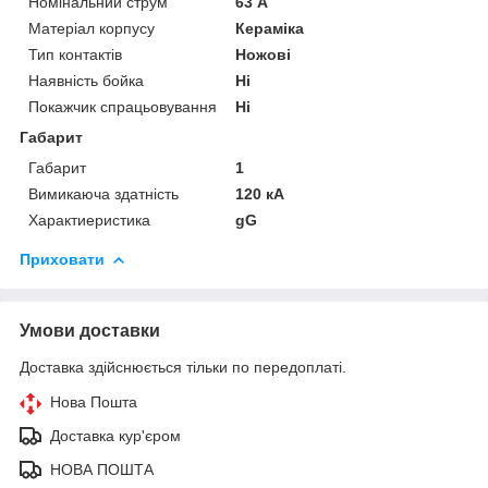
Номінальний струм
63 А
Матеріал корпусу
Кераміка
Тип контактів
Ножові
Наявність бойка
Ні
Покажчик спрацьовування
Ні
Габарит
Габарит
1
Вимикаюча здатність
120 кА
Характиеристика
gG
Приховати
Умови доставки
Доставка здійснюється тільки по передоплаті.
Нова Пошта
Доставка кур'єром
НОВА ПОШТА