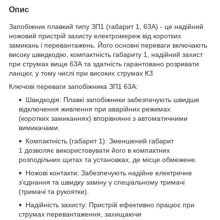
Опис
Запобіжник плавкий типу ЗП1 (габарит 1, 63А) - це надійний
ножовий пристрій захисту електромереж від коротких
замикань і перевантажень. Його основні переваги включають
високу швидкодію, компактність габариту 1, надійний захист
при струмах вище 63А та здатність гарантовано розривати
ланцюг, у тому числі при високих струмах КЗ.
Ключові переваги запобіжника ЗП1 63А:
Швидкодія: Плавкі запобіжники забезпечують швидше
відключення живлення при аварійних режимах
(коротких замиканнях) впорівнянні з автоматичними
вимикачами.
Компактність (габарит 1): Зменшений габарит
1 дозволяє використовувати його в компактних
розподільчих щитах та установках, де місце обмежене.
Ножові контакти: Забезпечують надійне електричне
з'єднання та швидку заміну у спеціальному тримачі
(тримачі та рукоятки).
Надійність захисту: Пристрій ефективно працює при
струмах перевантаження, захищаючи