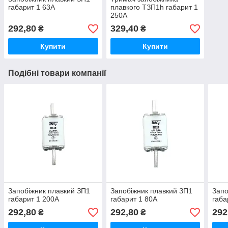
габарит 1 63А
плавкого ТЗП1h габарит 1
250А
292,80
329,40
₴
₴
Купити
Купити
Подібні товари компанії
Запобіжник плавкий ЗП1
Запобіжник плавкий ЗП1
Запо
габарит 1 200А
габарит 1 80А
габа
292,80
292,80
292
₴
₴