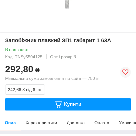
Запобіжник плавкий ЗП1 габарит 1 63А
В наявності
Код: TNSy5504125
Опт і роздріб
292,80
₴
Мінімальна сума замовлення на сайті — 750 ₴
242,66 ₴
від 6 шт.
Купити
Опис
Характеристики
Доставка
Оплата
Умови п