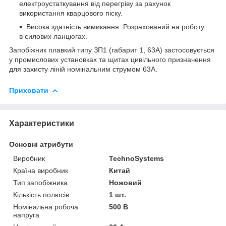
електроустаткування від перегріву за рахунок
використання кварцового піску.
Висока здатність вимикання: Розрахований на роботу
в силових ланцюгах.
Запобіжник плавкий типу ЗП1 (габарит 1, 63А) застосовується
у промислових установках та щитах цивільного призначення
для захисту ліній номінальним струмом 63А.
Приховати
Характеристики
Основні атрибути
Виробник
TechnoSystems
Країна виробник
Китай
Тип запобіжника
Ножовий
Кількість полюсів
1 шт.
Номінальна робоча
500 В
напруга