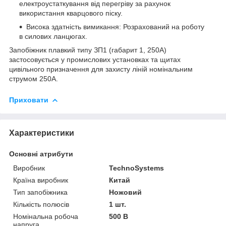
електроустаткування від перегріву за рахунок
використання кварцового піску.
Висока здатність вимикання: Розрахований на роботу
в силових ланцюгах.
Запобіжник плавкий типу ЗП1 (габарит 1, 250А)
застосовується у промислових установках та щитах
цивільного призначення для захисту ліній номінальним
струмом 250А.
Приховати
Характеристики
Основні атрибути
Виробник
TechnoSystems
Країна виробник
Китай
Тип запобіжника
Ножовий
Кількість полюсів
1 шт.
Номінальна робоча
500 В
напруга