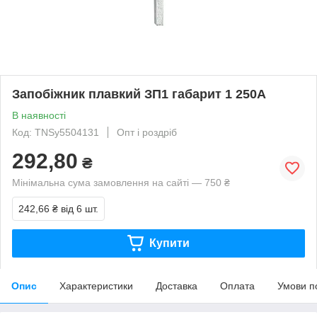
Запобіжник плавкий ЗП1 габарит 1 250А
В наявності
Код: TNSy5504131
Опт і роздріб
292,80
₴
Мінімальна сума замовлення на сайті — 750 ₴
242,66 ₴
від 6 шт.
Купити
Опис
Характеристики
Доставка
Оплата
Умови п