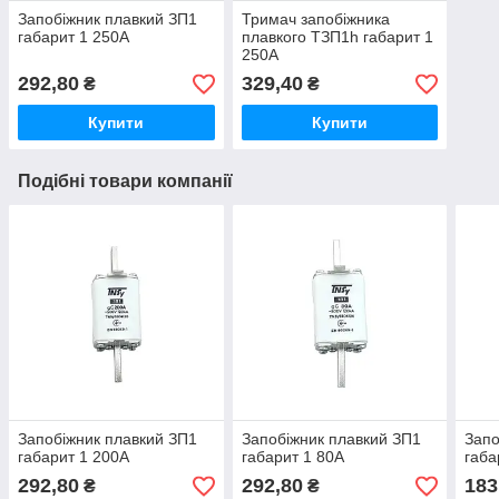
Запобіжник плавкий ЗП1
Тримач запобіжника
габарит 1 250А
плавкого ТЗП1h габарит 1
250А
292,80
329,40
₴
₴
Купити
Купити
Подібні товари компанії
Запобіжник плавкий ЗП1
Запобіжник плавкий ЗП1
Запо
габарит 1 200А
габарит 1 80А
габа
292,80
292,80
183
₴
₴