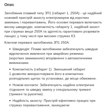
Опис
Запобіжник плавкий типу ЗП1 (габарит 1, 250А) - це надійний
ножовий пристрій захисту електромереж від коротких
замикань і перевантажень. Його основні переваги включають
високу швидкодію, компактність габариту 1, надійний захист
при струмах вище 250А та здатність гарантовано розривати
ланцюг, у тому числі при високих струмах КЗ.
Ключові переваги запобіжника ЗП1 250А:
Швидкодія: Плавкі запобіжники забезпечують швидше
відключення живлення при аварійних режимах
(коротких замиканнях) впорівнянні з автоматичними
вимикачами.
Компактність (габарит 1): Зменшений габарит
1 дозволяє використовувати його в компактних
розподільчих щитах та установках, де місце обмежене.
Ножові контакти: Забезпечують надійне електричне
з'єднання та швидку заміну у спеціальному тримачі
(тримачі та рукоятки).
Надійність захисту: Пристрій ефективно працює при
струмах перевантаження, захищаючи