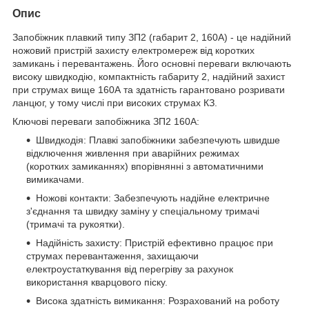
Опис
Запобіжник плавкий типу ЗП2 (габарит 2, 160А) - це надійний
ножовий пристрій захисту електромереж від коротких
замикань і перевантажень. Його основні переваги включають
високу швидкодію, компактність габариту 2, надійний захист
при струмах вище 160А та здатність гарантовано розривати
ланцюг, у тому числі при високих струмах КЗ.
Ключові переваги запобіжника ЗП2 160А:
Швидкодія: Плавкі запобіжники забезпечують швидше
відключення живлення при аварійних режимах
(коротких замиканнях) впорівнянні з автоматичними
вимикачами.
Ножові контакти: Забезпечують надійне електричне
з'єднання та швидку заміну у спеціальному тримачі
(тримачі та рукоятки).
Надійність захисту: Пристрій ефективно працює при
струмах перевантаження, захищаючи
електроустаткування від перегріву за рахунок
використання кварцового піску.
Висока здатність вимикання: Розрахований на роботу