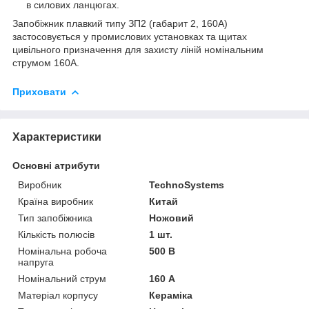
в силових ланцюгах.
Запобіжник плавкий типу ЗП2 (габарит 2, 160А)
застосовується у промислових установках та щитах
цивільного призначення для захисту ліній номінальним
струмом 160А.
Приховати
Характеристики
Основні атрибути
Виробник
TechnoSystems
Країна виробник
Китай
Тип запобіжника
Ножовий
Кількість полюсів
1 шт.
Номінальна робоча
500 В
напруга
Номінальний струм
160 А
Матеріал корпусу
Кераміка