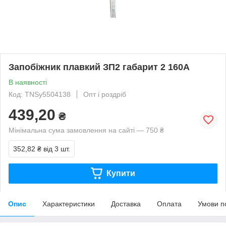
Запобіжник плавкий ЗП2 габарит 2 160А
В наявності
Код: TNSy5504138
Опт і роздріб
439,20
₴
Мінімальна сума замовлення на сайті — 750 ₴
352,82 ₴
від 3 шт.
Купити
Опис
Характеристики
Доставка
Оплата
Умови п