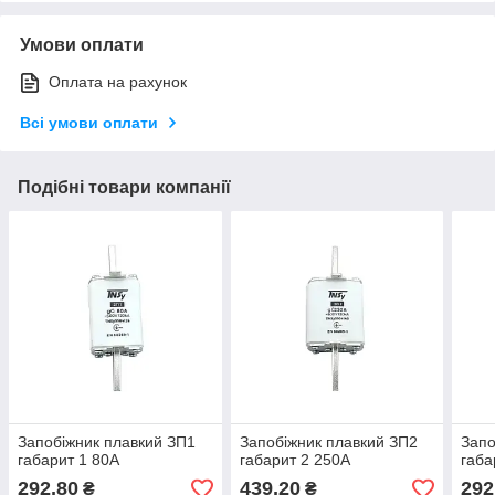
Умови оплати
Оплата на рахунок
Всі умови оплати
Подібні товари компанії
Запобіжник плавкий ЗП1
Запобіжник плавкий ЗП2
Запо
габарит 1 80А
габарит 2 250А
габа
292,80
439,20
292
₴
₴