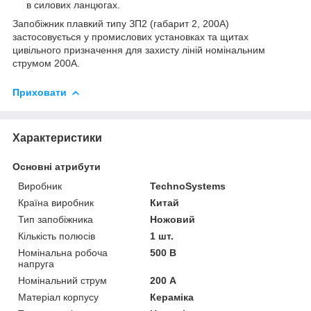
в силових ланцюгах.
Запобіжник плавкий типу ЗП2 (габарит 2, 200А)
застосовується у промислових установках та щитах
цивільного призначення для захисту ліній номінальним
струмом 200А.
Приховати
Характеристики
Основні атрибути
Виробник
TechnoSystems
Країна виробник
Китай
Тип запобіжника
Ножовий
Кількість полюсів
1 шт.
Номінальна робоча
500 В
напруга
Номінальний струм
200 А
Матеріал корпусу
Кераміка