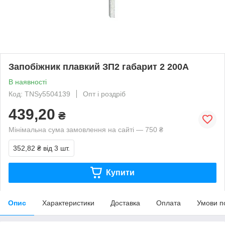
Запобіжник плавкий ЗП2 габарит 2 200А
В наявності
Код: TNSy5504139
Опт і роздріб
439,20
₴
Мінімальна сума замовлення на сайті — 750 ₴
352,82 ₴
від 3 шт.
Купити
Опис
Характеристики
Доставка
Оплата
Умови п