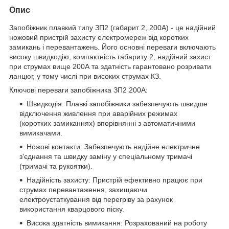
Опис
Запобіжник плавкий типу ЗП2 (габарит 2, 200А) - це надійний
ножовий пристрій захисту електромереж від коротких
замикань і перевантажень. Його основні переваги включають
високу швидкодію, компактність габариту 2, надійний захист
при струмах вище 200А та здатність гарантовано розривати
ланцюг, у тому числі при високих струмах КЗ.
Ключові переваги запобіжника ЗП2 200А:
Швидкодія: Плавкі запобіжники забезпечують швидше
відключення живлення при аварійних режимах
(коротких замиканнях) впорівнянні з автоматичними
вимикачами.
Ножові контакти: Забезпечують надійне електричне
з'єднання та швидку заміну у спеціальному тримачі
(тримачі та рукоятки).
Надійність захисту: Пристрій ефективно працює при
струмах перевантаження, захищаючи
електроустаткування від перегріву за рахунок
використання кварцового піску.
Висока здатність вимикання: Розрахований на роботу