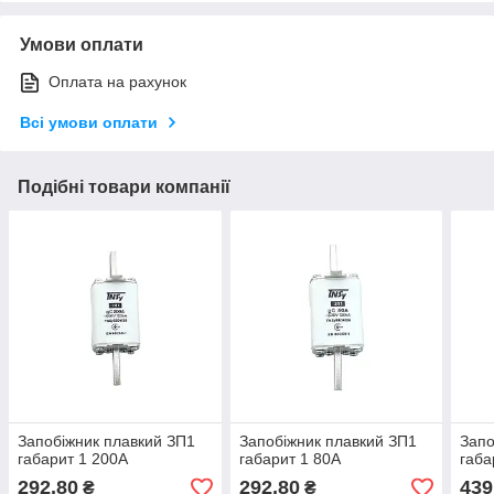
Умови оплати
Оплата на рахунок
Всі умови оплати
Подібні товари компанії
Запобіжник плавкий ЗП1
Запобіжник плавкий ЗП1
Запо
габарит 1 200А
габарит 1 80А
габа
292,80
292,80
439
₴
₴