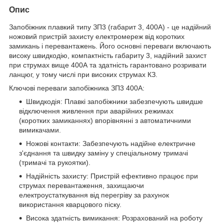
Опис
Запобіжник плавкий типу ЗП3 (габарит 3, 400А) - це надійний
ножовий пристрій захисту електромереж від коротких
замикань і перевантажень. Його основні переваги включають
високу швидкодію, компактність габариту 3, надійний захист
при струмах вище 400А та здатність гарантовано розривати
ланцюг, у тому числі при високих струмах КЗ.
Ключові переваги запобіжника ЗП3 400А:
Швидкодія: Плавкі запобіжники забезпечують швидше
відключення живлення при аварійних режимах
(коротких замиканнях) впорівнянні з автоматичними
вимикачами.
Ножові контакти: Забезпечують надійне електричне
з'єднання та швидку заміну у спеціальному тримачі
(тримачі та рукоятки).
Надійність захисту: Пристрій ефективно працює при
струмах перевантаження, захищаючи
електроустаткування від перегріву за рахунок
використання кварцового піску.
Висока здатність вимикання: Розрахований на роботу