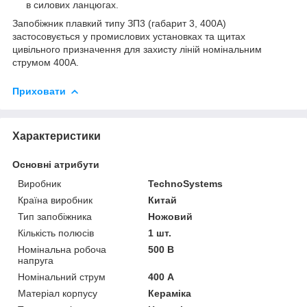
в силових ланцюгах.
Запобіжник плавкий типу ЗП3 (габарит 3, 400А)
застосовується у промислових установках та щитах
цивільного призначення для захисту ліній номінальним
струмом 400А.
Приховати
Характеристики
Основні атрибути
Виробник
TechnoSystems
Країна виробник
Китай
Тип запобіжника
Ножовий
Кількість полюсів
1 шт.
Номінальна робоча
500 В
напруга
Номінальний струм
400 А
Матеріал корпусу
Кераміка