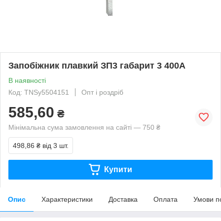
Запобіжник плавкий ЗП3 габарит 3 400А
В наявності
Код: TNSy5504151
Опт і роздріб
585,60
₴
Мінімальна сума замовлення на сайті — 750 ₴
498,86 ₴
від 3 шт.
Купити
Опис
Характеристики
Доставка
Оплата
Умови п