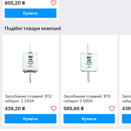
805,20
₴
Купити
Подібні товари компанії
Запобіжник плавкий ЗП2
Запобіжник плавкий ЗП3
Запо
габарит 2 250А
габарит 3 500А
габа
439,20
585,60
439
₴
₴
Купити
Купити