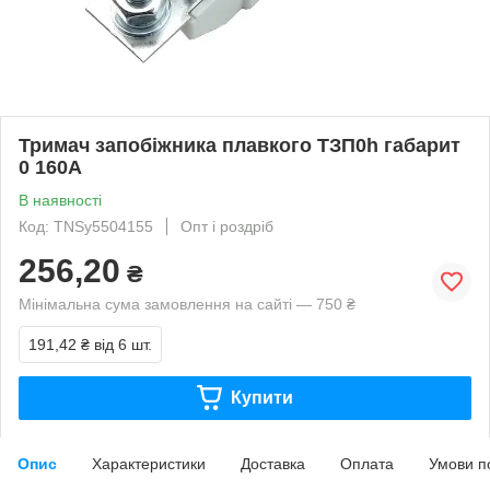
Тримач запобіжника плавкого ТЗП0h габарит
0 160А
В наявності
Код: TNSy5504155
Опт і роздріб
256,20
₴
Мінімальна сума замовлення на сайті — 750 ₴
191,42 ₴
від 6 шт.
Купити
Опис
Характеристики
Доставка
Оплата
Умови п