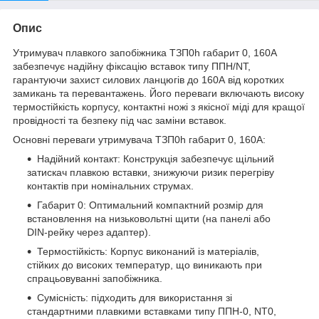
Опис
Утримувач плавкого запобіжника ТЗП0h габарит 0, 160А
забезпечує надійну фіксацію вставок типу ППН/NT,
гарантуючи захист силових ланцюгів до 160А від коротких
замикань та перевантажень. Його переваги включають високу
термостійкість корпусу, контактні ножі з якісної міді для кращої
провідності та безпеку під час заміни вставок.
Основні переваги утримувача ТЗП0h габарит 0, 160А:
Надійний контакт: Конструкція забезпечує щільний
затискач плавкою вставки, знижуючи ризик перегріву
контактів при номінальних струмах.
Габарит 0: Оптимальний компактний розмір для
встановлення на низьковольтні щити (на панелі або
DIN-рейку через адаптер).
Термостійкість: Корпус виконаний із матеріалів,
стійких до високих температур, що виникають при
спрацьовуванні запобіжника.
Сумісність: підходить для використання зі
стандартними плавкими вставками типу ППН-0, NT0,