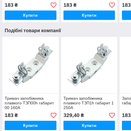
183
183
183
₴
₴
Купити
Купити
Подібні товари компанії
Тримач запобіжника
Тримач запобіжника
Запо
плавкого ТЗП00h габарит
плавкого ТЗП1h габарит 1
габа
00 160А
250А
183
329,40
183
₴
₴
Купити
Купити