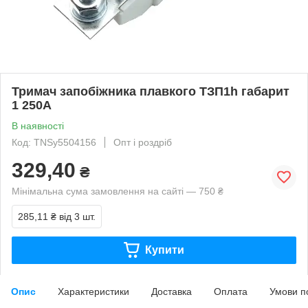
Тримач запобіжника плавкого ТЗП1h габарит
1 250А
В наявності
Код: TNSy5504156
Опт і роздріб
329,40
₴
Мінімальна сума замовлення на сайті — 750 ₴
285,11 ₴
від 3 шт.
Купити
Опис
Характеристики
Доставка
Оплата
Умови п