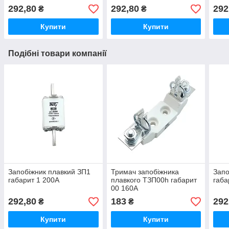
292,80
292,80
292
₴
₴
Купити
Купити
Подібні товари компанії
Запобіжник плавкий ЗП1
Тримач запобіжника
Запо
габарит 1 200А
плавкого ТЗП00h габарит
габа
00 160А
292,80
183
292
₴
₴
Купити
Купити