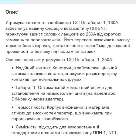
Опис
Утримувач плавкого запобіжника ТЗП1h габарит 1, 160А
забезпечує надійну фіксацію вставок типу ППН/NT,
гарантуючи захист силових ланцюгів до 250А від коротких
замикань та перевантажень. Його переваги включають високу
термостійкість корпусу, контактні ножі з якісної міді для кращої
провідності та безпеку під час заміни вставок.
Основні переваги утримувача ТЗП1h габарит 1, 250А:
Надійний контакт: Конструкція забезпечує щільний
затискач плавкою вставки, знижуючи ризик перегріву
контактів при номінальних струмах.
Габарит 1: Оптимальний компактний розмір для
встановлення на низьковольтні щити (на панелі або
DIN-рейку через адаптер).
Термостійкість: Корпус виконаний із матеріалів,
стійких до високих температур, що виникають при
спрацьовуванні запобіжника.
Сумісність: підходить для використання зі
стандартними плавкими вставками типу ППН-1, NT1,