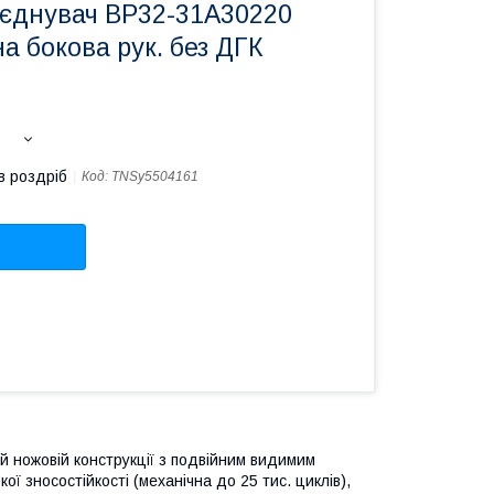
'єднувач ВР32-31А30220
на бокова рук. без ДГК
в роздріб
Код:
TNSy5504161
й ножовій конструкції з подвійним видимим
 зносостійкості (механічна до 25 тис. циклів),