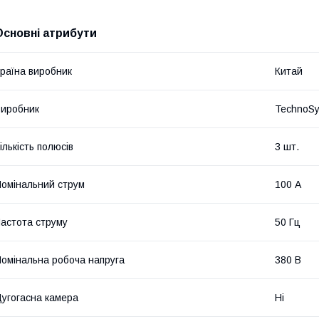
Основні атрибути
раїна виробник
Китай
иробник
TechnoS
ількість полюсів
3 шт.
омінальний струм
100 А
астота струму
50 Гц
омінальна робоча напруга
380 В
угогасна камера
Ні