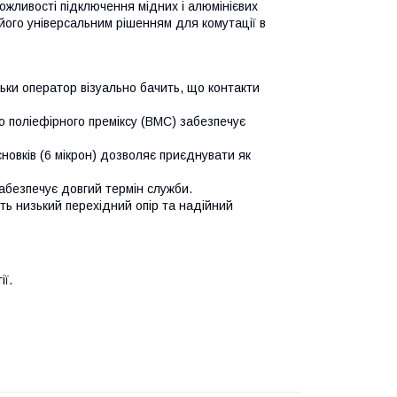
можливості підключення мідних і алюмінієвих
його універсальним рішенням для комутації в
ьки оператор візуально бачить, що контакти
го поліефірного преміксу (ВМС) забезпечує
новків (6 мікрон) дозволяє приєднувати як
забезпечує довгий термін служби.
ть низький перехідний опір та надійний
ї.