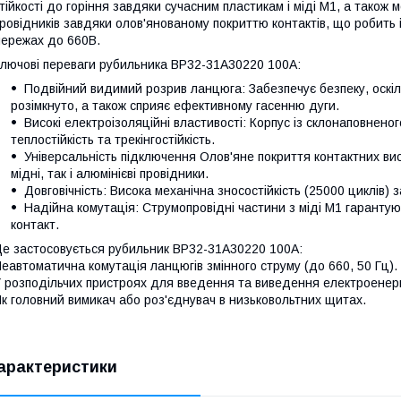
тійкості до горіння завдяки сучасним пластикам і міді М1, а також 
ровідників завдяки олов'янованому покриттю контактів, що робить 
ережах до 660В.
лючові переваги рубильника ВР32-31А30220 100А:
Подвійний видимий розрив ланцюга: Забезпечує безпеку, оскіл
розімкнуто, а також сприяє ефективному гасенню дуги.
Високі електроізоляційні властивості: Корпус із склонаповнено
теплостійкість та трекінгостійкість.
Універсальність підключення Олов'яне покриття контактних вис
мідні, так і алюмінієві провідники.
Довговічність: Висока механічна зносостійкість (25000 циклів) 
Надійна комутація: Струмопровідні частини з міді М1 гарантую
контакт.
е застосовується рубильник ВР32-31А30220 100А:
еавтоматична комутація ланцюгів змінного струму (до 660, 50 Гц).
 розподільчих пристроях для введення та виведення електроенергі
к головний вимикач або роз'єднувач в низьковольтних щитах.
арактеристики