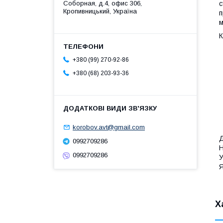
Соборная, д.4, офис 306,
с
Кропивницький, Україна
п
м
К
+380 (99) 270-92-86
+380 (68) 203-93-36
korobov.avt@gmail.com
Д
0992709286
Н
0992709286
У
Я
Х