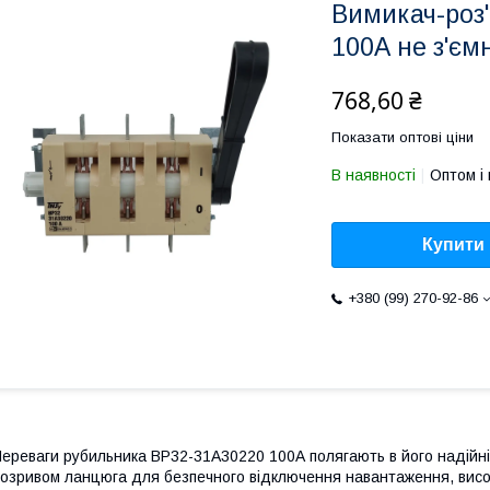
Вимикач-роз
100А не з'єм
768,60 ₴
Показати оптові ціни
В наявності
Оптом і 
Купити
+380 (99) 270-92-86
ереваги рубильника ВР32-31А30220 100А полягають в його надійні
озривом ланцюга для безпечного відключення навантаження, високої