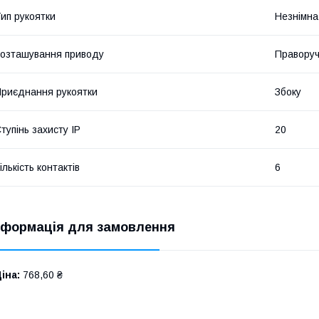
ип рукоятки
Незнімна
озташування приводу
Правору
риєднання рукоятки
Збоку
тупінь захисту IP
20
ількість контактів
6
нформація для замовлення
іна:
768,60 ₴