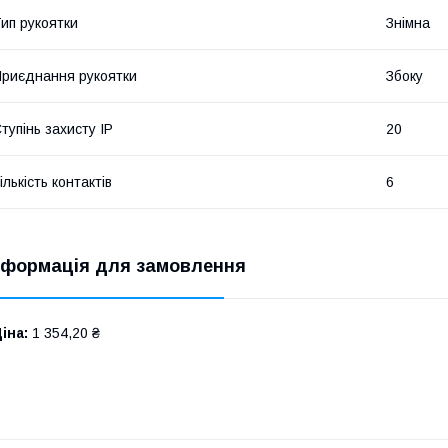
ип рукоятки
Знімна
риєднання рукоятки
Збоку
тупінь захисту IP
20
ількість контактів
6
нформація для замовлення
іна:
1 354,20 ₴