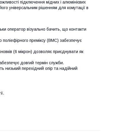
можливості підключення мідних і алюмінієвих
його універсальним рішенням для комутації в
ьки оператор візуально бачить, що контакти
го поліефірного преміксу (ВМС) забезпечує
новків (6 мікрон) дозволяє приєднувати як
забезпечує довгий термін служби.
ть низький перехідний опір та надійний
ї.