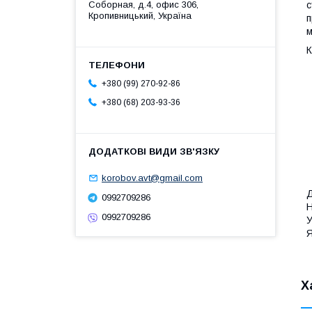
Соборная, д.4, офис 306,
с
Кропивницький, Україна
п
м
К
+380 (99) 270-92-86
+380 (68) 203-93-36
korobov.avt@gmail.com
Д
0992709286
Н
0992709286
У
Я
Х