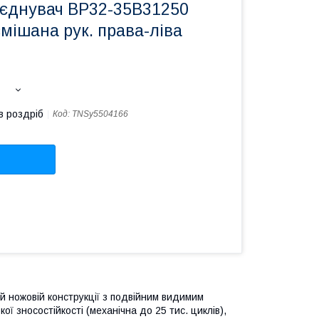
'єднувач ВР32-35В31250
змішана рук. права-ліва
в роздріб
Код:
TNSy5504166
й ножовій конструкції з подвійним видимим
 зносостійкості (механічна до 25 тис. циклів),