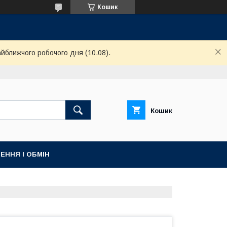
Кошик
айближчого робочого дня (10.08).
Кошик
ЕННЯ І ОБМІН