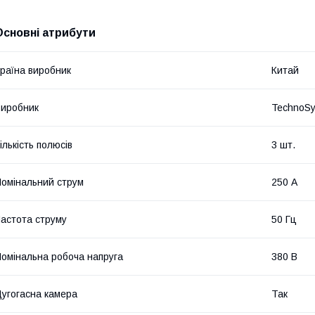
Основні атрибути
раїна виробник
Китай
иробник
TechnoS
ількість полюсів
3 шт.
омінальний струм
250 А
астота струму
50 Гц
омінальна робоча напруга
380 В
угогасна камера
Так