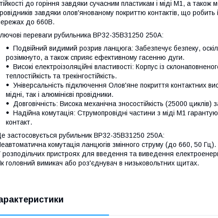
тійкості до горіння завдяки сучасним пластикам і міді М1, а також 
ровідників завдяки олов'янованому покриттю контактів, що робить 
ережах до 660В.
лючові переваги рубильника ВР32-35В31250 250А:
Подвійний видимий розрив ланцюга: Забезпечує безпеку, оскіл
розімкнуто, а також сприяє ефективному гасенню дуги.
Високі електроізоляційні властивості: Корпус із склонаповнено
теплостійкість та трекінгостійкість.
Універсальність підключення Олов'яне покриття контактних вис
мідні, так і алюмінієві провідники.
Довговічність: Висока механічна зносостійкість (25000 циклів) 
Надійна комутація: Струмопровідні частини з міді М1 гарантую
контакт.
е застосовується рубильник ВР32-35В31250 250А:
еавтоматична комутація ланцюгів змінного струму (до 660, 50 Гц).
 розподільчих пристроях для введення та виведення електроенергі
к головний вимикач або роз'єднувач в низьковольтних щитах.
арактеристики