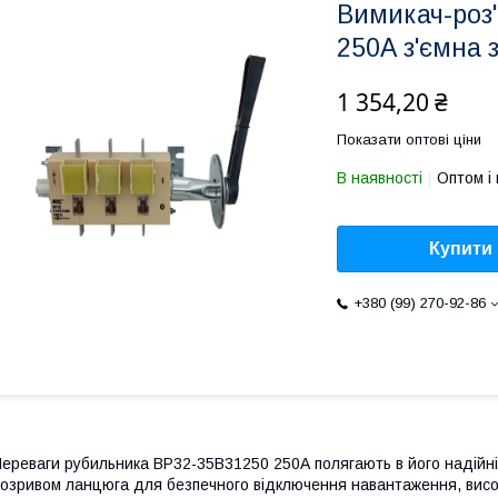
Вимикач-роз
250А з'ємна 
1 354,20 ₴
Показати оптові ціни
В наявності
Оптом і 
Купити
+380 (99) 270-92-86
ереваги рубильника ВР32-35В31250 250А полягають в його надійні
озривом ланцюга для безпечного відключення навантаження, високої