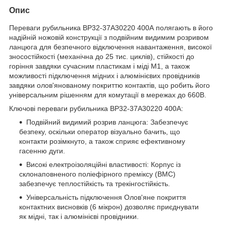
Опис
Переваги рубильника ВР32-37А30220 400А полягають в його
надійній ножовій конструкції з подвійним видимим розривом
ланцюга для безпечного відключення навантаження, високої
зносостійкості (механічна до 25 тис. циклів), стійкості до
горіння завдяки сучасним пластикам і міді М1, а також
можливості підключення мідних і алюмінієвих провідників
завдяки олов'янованому покриттю контактів, що робить його
універсальним рішенням для комутації в мережах до 660В.
Ключові переваги рубильника ВР32-37А30220 400А:
Подвійний видимий розрив ланцюга: Забезпечує
безпеку, оскільки оператор візуально бачить, що
контакти розімкнуто, а також сприяє ефективному
гасенню дуги.
Високі електроізоляційні властивості: Корпус із
склонаповненого поліефірного преміксу (ВМС)
забезпечує теплостійкість та трекінгостійкість.
Універсальність підключення Олов'яне покриття
контактних висновків (6 мікрон) дозволяє приєднувати
як мідні, так і алюмінієві провідники.