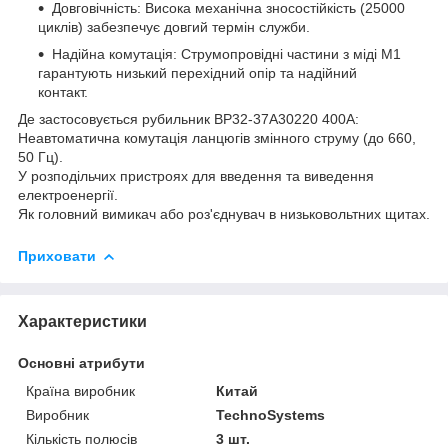
Довговічність: Висока механічна зносостійкість (25000
циклів) забезпечує довгий термін служби.
Надійна комутація: Струмопровідні частини з міді М1
гарантують низький перехідний опір та надійний
контакт.
Де застосовується рубильник ВР32-37А30220 400А:
Неавтоматична комутація ланцюгів змінного струму (до 660,
50 Гц).
У розподільчих пристроях для введення та виведення
електроенергії.
Як головний вимикач або роз'єднувач в низьковольтних щитах.
Приховати
Характеристики
Основні атрибути
Країна виробник
Китай
Виробник
TechnoSystems
Кількість полюсів
3 шт.