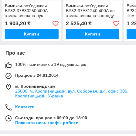
Вимикач-роз'єднувач
Вимикач-роз'єднувач
Вими
ВР32-37В30250 400А
ВР32-37A31240 400А не
ВР3
з'ємна змішана рук.
з'ємна змішана спереду
з'єм
права-ліва без
рук.
прав
1 903,20
2 525,40
1 2
₴
₴
дугогасильної камери
Купити
Купити
Про нас
100% позитивних з 19 відгуків за рік
Працює з 24.01.2014
м. Кропивницький
25006, м. Кропивницький, вул. Соборная, д.4, офис 306,
Кропивницький, Україна
Контакти
Сьогодні працює з 09:00 до 18:00
Показати весь графік роботи