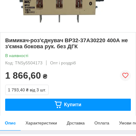
Вимикач-роз'єднувач ВР32-37А30220 400А не
з'ємна бокова рук. без ДГК
В наявності
Код: TNSy5504173
Опт і роздріб
1 866,60
₴
1 793,40 ₴
від 3 шт.
Купити
Опис
Характеристики
Доставка
Оплата
Умови п