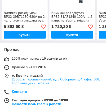
Вимикач-роз'єднувач
Вимикач-роз'єднувач
Вими
ВР32-39B71250 630А на 2
ВР32-31A71240 100А на 2
ВР3
напр. з'ємна змішана рук.
напр. не з’ємна змішана
з'єм
права-ліва
рукоятка попереду
прав
5 892,60
1 720,20
1 2
₴
₴
Купити
Купити
Про нас
100% позитивних з 19 відгуків за рік
Працює з 24.01.2014
м. Кропивницький
25006, м. Кропивницький, вул. Соборная, д.4, офис 306,
Кропивницький, Україна
Контакти
Сьогодні працює з 09:00 до 18:00
Показати весь графік роботи