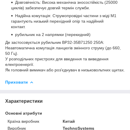
Довговічність: Висока механічна зносостійкість (25000
циклів) забезпечує довгий термін служби.
Надійна комутація: Струмопровідні частини з міді М1
гарантують низький перехідний опір та надійний
контакт.
рубильник на 2 напрямки (перекидний)
Де застосовується рубильник ВР32-35B71250 250А:
Неавтоматична комутація ланцюгів змінного струму (до 660,
50 Гц).
У розподільчих пристроях для введення та виведення
електроенергії.
Як головний вимикач або роз'єднувач в низьковольтних щитах.
Приховати
Характеристики
Основні атрибути
Країна виробник
Китай
Виробник
TechnoSystems