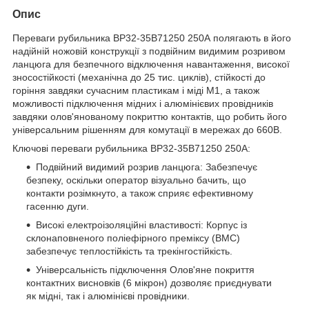
Опис
Переваги рубильника ВР32-35B71250 250А полягають в його
надійній ножовій конструкції з подвійним видимим розривом
ланцюга для безпечного відключення навантаження, високої
зносостійкості (механічна до 25 тис. циклів), стійкості до
горіння завдяки сучасним пластикам і міді М1, а також
можливості підключення мідних і алюмінієвих провідників
завдяки олов'янованому покриттю контактів, що робить його
універсальним рішенням для комутації в мережах до 660В.
Ключові переваги рубильника ВР32-35B71250 250А:
Подвійний видимий розрив ланцюга: Забезпечує
безпеку, оскільки оператор візуально бачить, що
контакти розімкнуто, а також сприяє ефективному
гасенню дуги.
Високі електроізоляційні властивості: Корпус із
склонаповненого поліефірного преміксу (ВМС)
забезпечує теплостійкість та трекінгостійкість.
Універсальність підключення Олов'яне покриття
контактних висновків (6 мікрон) дозволяє приєднувати
як мідні, так і алюмінієві провідники.