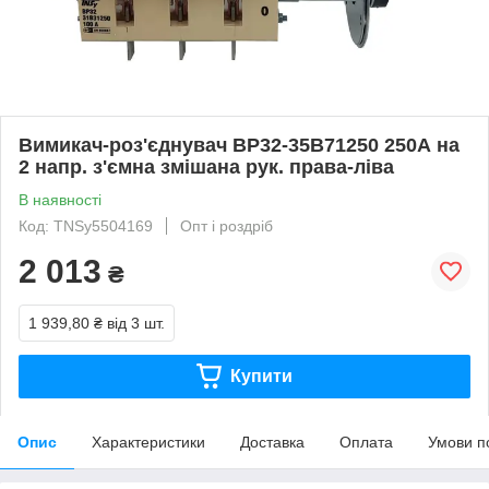
Вимикач-роз'єднувач ВР32-35B71250 250А на
2 напр. з'ємна змішана рук. права-ліва
В наявності
Код: TNSy5504169
Опт і роздріб
2 013
₴
1 939,80 ₴
від 3 шт.
Купити
Опис
Характеристики
Доставка
Оплата
Умови п