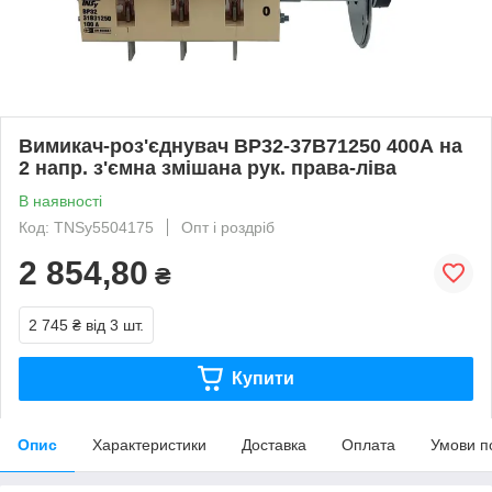
Вимикач-роз'єднувач ВР32-37В71250 400А на
2 напр. з'ємна змішана рук. права-ліва
В наявності
Код: TNSy5504175
Опт і роздріб
2 854,80
₴
2 745 ₴
від 3 шт.
Купити
Опис
Характеристики
Доставка
Оплата
Умови п