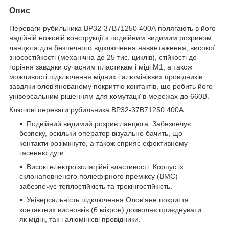
Опис
Переваги рубильника ВР32-37В71250 400А полягають в його
надійній ножовій конструкції з подвійним видимим розривом
ланцюга для безпечного відключення навантаження, високої
зносостійкості (механічна до 25 тис. циклів), стійкості до
горіння завдяки сучасним пластикам і міді М1, а також
можливості підключення мідних і алюмінієвих провідників
завдяки олов'янованому покриттю контактів, що робить його
універсальним рішенням для комутації в мережах до 660В.
Ключові переваги рубильника ВР32-37В71250 400А:
Подвійний видимий розрив ланцюга: Забезпечує
безпеку, оскільки оператор візуально бачить, що
контакти розімкнуто, а також сприяє ефективному
гасенню дуги.
Високі електроізоляційні властивості: Корпус із
склонаповненого поліефірного преміксу (ВМС)
забезпечує теплостійкість та трекінгостійкість.
Універсальність підключення Олов'яне покриття
контактних висновків (6 мікрон) дозволяє приєднувати
як мідні, так і алюмінієві провідники.