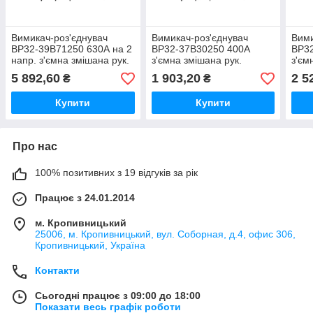
Вимикач-роз'єднувач
Вимикач-роз'єднувач
Вими
ВР32-39B71250 630А на 2
ВР32-37В30250 400А
ВР32
напр. з'ємна змішана рук.
з'ємна змішана рук.
з'єм
права-ліва
права-ліва без
рук.
5 892,60
1 903,20
2 5
₴
₴
дугогасильної камери
Купити
Купити
Про нас
100% позитивних з 19 відгуків за рік
Працює з 24.01.2014
м. Кропивницький
25006, м. Кропивницький, вул. Соборная, д.4, офис 306,
Кропивницький, Україна
Контакти
Сьогодні працює з 09:00 до 18:00
Показати весь графік роботи