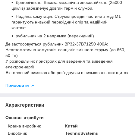
Довговічність: Висока механічна зносостійкість (25000
циклів) забезпечує довгий термін служби.
Надійна комутація: Струмопровідні частини з міді М1
гарантують низький перехідний опір та надійний
контакт.
рубильник на 2 напрямки (перекидний)
Де застосовується рубильник ВР32-37В71250 400А:
Неавтоматична комутація ланцюгів змінного струму (до 660,
50 Гц).
У розподільчих пристроях для введення та виведення
електроенергії.
Як головний вимикач або роз'єднувач в низьковольтних щитах.
Приховати
Характеристики
Основні атрибути
Країна виробник
Китай
Виробник
TechnoSystems