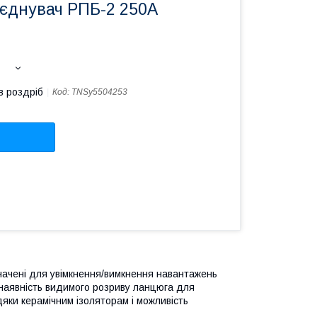
'єднувач РПБ-2 250А
в роздріб
Код:
TNSy5504253
значені для увімкнення/вимкнення навантажень
ь наявність видимого розриву ланцюга для
вдяки керамічним ізоляторам і можливість