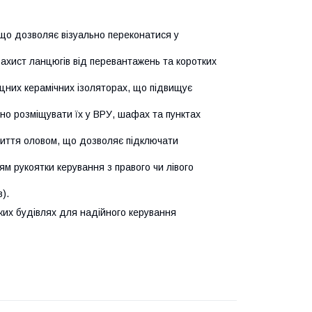
що дозволяє візуально переконатися у
ахист ланцюгів від перевантажень та коротких
іцних керамічних ізоляторах, що підвищує
чно розміщувати їх у ВРУ, шафах та пунктах
риття оловом, що дозволяє підключати
ям рукоятки керування з правого чи лівого
).
их будівлях для надійного керування