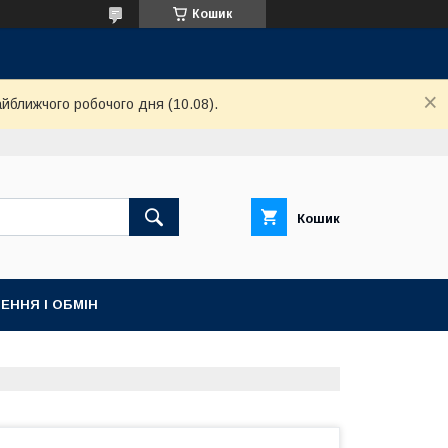
Кошик
айближчого робочого дня (10.08).
Кошик
ЕННЯ І ОБМІН