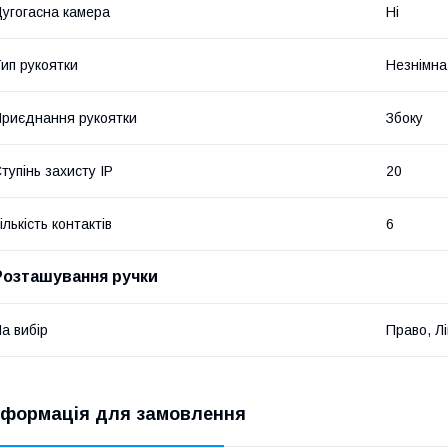
угогасна камера
Ні
ип рукоятки
Незнімна
риєднання рукоятки
Збоку
тупінь захисту IP
20
ількість контактів
6
Розташування ручки
а вибір
Право, Л
нформація для замовлення