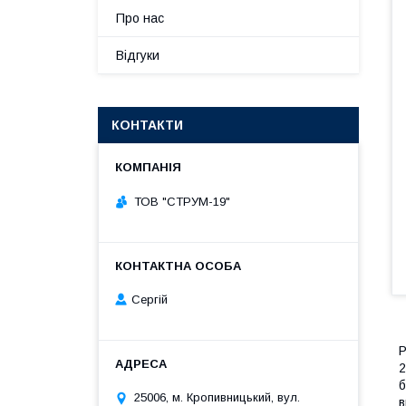
Про нас
Відгуки
КОНТАКТИ
ТОВ "СТРУМ-19"
Сергій
Р
2
б
25006, м. Кропивницький, вул.
в