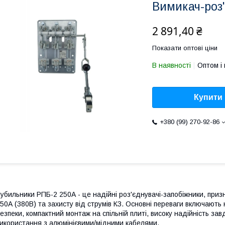
Вимикач-роз
2 891,40 ₴
Показати оптові ціни
В наявності
Оптом і 
Купити
+380 (99) 270-92-86
убильники РПБ-2 250А - це надійні роз'єднувачі-запобіжники, при
50А (380В) та захисту від струмів КЗ. Основні переваги включают
езпеки, компактний монтаж на спільній плиті, високу надійність за
икористання з алюмінієвими/мідними кабелями.