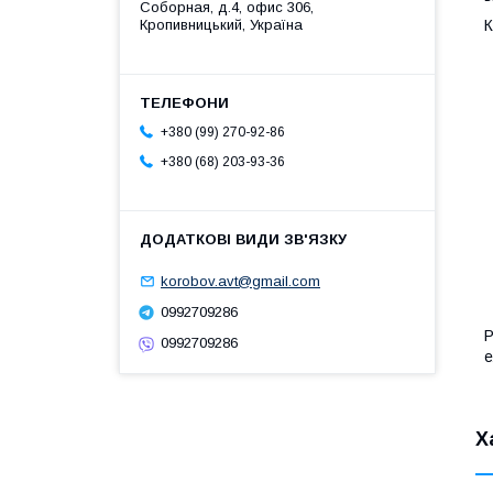
Соборная, д.4, офис 306,
Кропивницький, Україна
К
+380 (99) 270-92-86
+380 (68) 203-93-36
korobov.avt@gmail.com
0992709286
Р
0992709286
е
Х