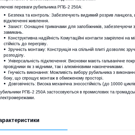
лючові переваги рубильника РПБ-2 250А:
Безпека та контроль: Забезпечують видимий розрив ланцюга, 
відключенні живлення.
Захист: Оснащені тримачами для запобіжників, забезпечуючи з
замикань.
Конструктивна надійність Комутаційні контакти закріплені на м
стійкість до перегріву.
Зручність монтажу: Конструкція на спільній плиті дозволяє зру
розподілу.
Універсальність підключення: Висновки мають гальванічне пок
провідники як з мідними, так і алюмінієвими наконечниками.
Гнучкість виконання: Можливість вибору рубильника з виконанн
боку, що спрощує монтаж в обмеженому просторі.
Довговічність: Висока механічна зносостійкість (до 10000 циклів
убильники РПБ-2 250А застосовуються в промислових та громадськ
лектромережами.
арактеристики