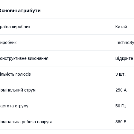
Основні атрибути
раїна виробник
Китай
иробник
TechnoS
онструктивне виконання
Відкрите
ількість полюсів
3 шт.
омінальний струм
250 А
астота струму
50 Гц
омінальна робоча напруга
380 В