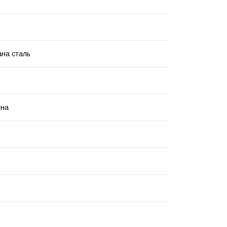
на сталь
тна