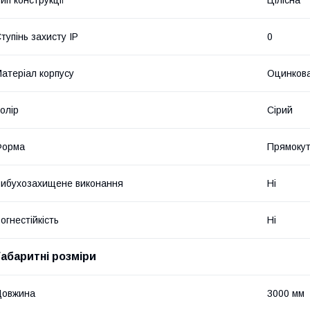
ип конструкції
Цілісна
тупінь захисту IP
0
атеріал корпусу
Оцинкова
олір
Сірий
Форма
Прямоку
ибухозахищене виконання
Ні
огнестійкість
Ні
Габаритні розміри
Довжина
3000 мм