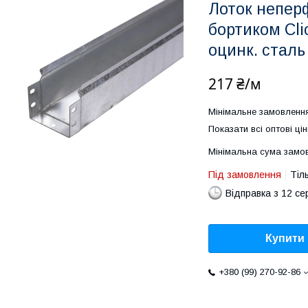
Лоток непер
бортиком Cli
оцинк. сталь
217 ₴/м
Мінімальне замовленн
Показати всі оптові цін
Мінімальна сума замов
Під замовлення
Тіл
Відправка з 12 се
Купити
+380 (99) 270-92-86