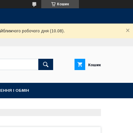
Кошик
айближчого робочого дня (10.08).
Кошик
ЕННЯ І ОБМІН