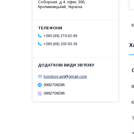
Соборная, д.4, офис 306,
Кропивницький, Україна
К
+380 (99) 270-92-86
+380 (68) 203-93-36
Х
korobov.avt@gmail.com
0992709286
В
0992709286
К
Т