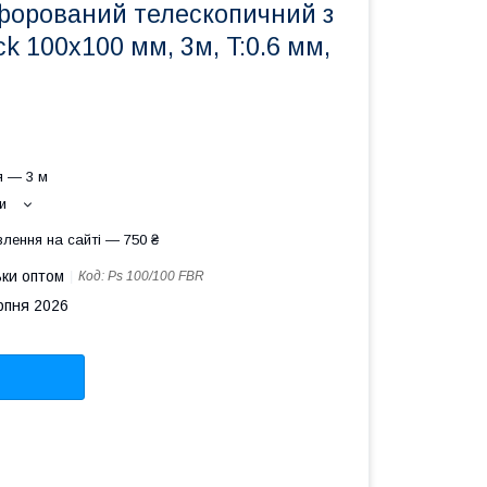
форований телескопичний з
ck 100х100 мм, 3м, T:0.6 мм,
я — 3 м
и
лення на сайті — 750 ₴
ьки оптом
Код:
Ps 100/100 FBR
рпня 2026