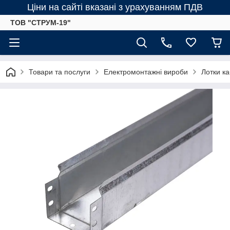
Ціни на сайті вказані з урахуванням ПДВ
ТОВ "СТРУМ-19"
Товари та послуги
Електромонтажні вироби
Лотки ка