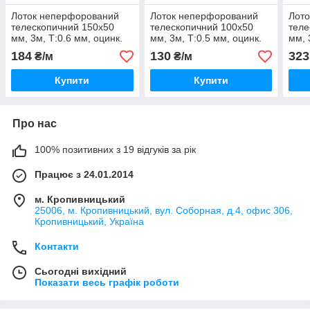
Лоток неперфорований
Лоток неперфорований
Лот
телескопичний 150х50
телескопичний 100х50
теле
мм, 3м, Т:0.6 мм, оцинк.
мм, 3м, Т:0.5 мм, оцинк.
мм, 
Сталь
Сталь
Ста
184
130
323
₴/м
₴/м
Купити
Купити
Про нас
100% позитивних з 19 відгуків за рік
Працює з 24.01.2014
м. Кропивницький
25006, м. Кропивницький, вул. Соборная, д.4, офис 306,
Кропивницький, Україна
Контакти
Сьогодні вихідний
Показати весь графік роботи