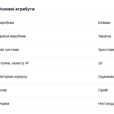
Основні атрибути
иробник
Білмакс
раїна виробник
Україна
ип системи
Хрестов
тупінь захисту IP
20
атеріал корпусу
Оцинкова
олір
Сірий
Форма
Нестанд