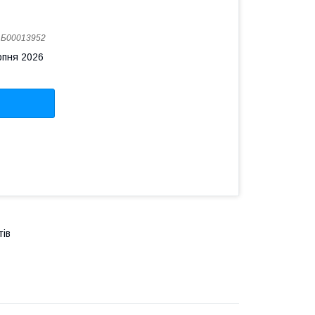
:
Б00013952
рпня 2026
тів