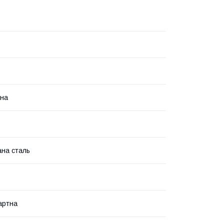
ина
на сталь
артна