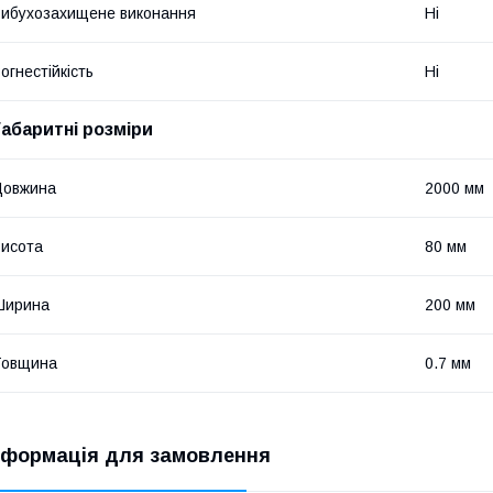
ибухозахищене виконання
Ні
огнестійкість
Ні
Габаритні розміри
Довжина
2000 мм
исота
80 мм
Ширина
200 мм
Товщина
0.7 мм
нформація для замовлення