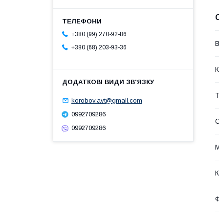
+380 (99) 270-92-86
В
+380 (68) 203-93-36
К
Т
korobov.avt@gmail.com
0992709286
С
0992709286
М
К