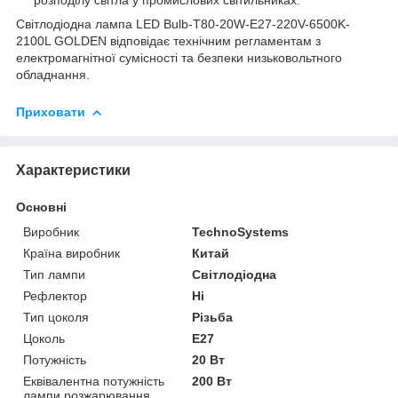
Світлодіодна лампа LED Bulb-T80-20W-E27-220V-6500K-
2100L GOLDEN відповідає технічним регламентам з
електромагнітної сумісності та безпеки низьковольтного
обладнання.
Приховати
Характеристики
Основні
Виробник
TechnoSystems
Країна виробник
Китай
Тип лампи
Світлодіодна
Рефлектор
Ні
Тип цоколя
Різьба
Цоколь
E27
Потужність
20 Вт
Еквівалентна потужність
200 Вт
лампи розжарювання