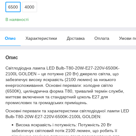
6500
4000
В наявності
Опис
Характеристики
Доставка
Оплата
Умови п
Опис
Світлодіодна лампа LED Bulb-T80-20W-E27-220V-6500K-
2100L GOLDEN – це потужне (20 Вт) джерело світла, що
забезпечує високу яскравість (2100 люмен) за низького
енергоспоживання. Основні переваги: ​​холодне світло
(6500K), циліндрична форма T80, тривалий термін служби,
миттєве включення та стандартний цоколь E27 для
промислових та громадських приміщень.
Основні переваги та характеристики світлодіодної лампи LED
Bulb-T80-20W-E27-220V-6500K-2100L GOLDEN:
Висока яскравість і потужність: Потужність 20 Вт
забезпечує світловий потік 2100 люмен, що робить її