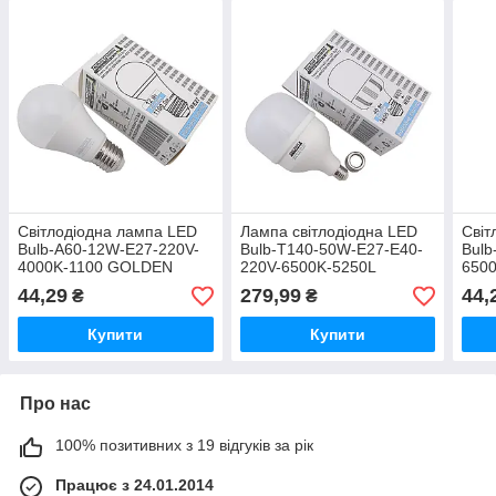
Світлодіодна лампа LED
Лампа світлодіодна LED
Світ
Bulb-A60-12W-E27-220V-
Bulb-T140-50W-E27-E40-
Bulb
4000K-1100 GOLDEN
220V-6500K-5250L
650
GOLDEN TNSy
44,29
279,99
44,
₴
₴
Купити
Купити
Про нас
100% позитивних з 19 відгуків за рік
Працює з 24.01.2014