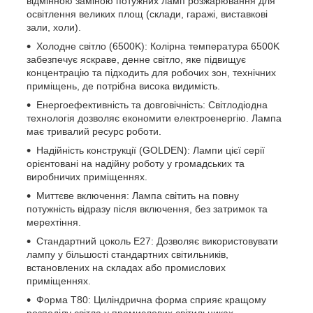
відмінною заміною потужних ламп розжарювання для
освітлення великих площ (склади, гаражі, виставкові
зали, холи).
Холодне світло (6500K): Колірна температура 6500K
забезпечує яскраве, денне світло, яке підвищує
концентрацію та підходить для робочих зон, технічних
приміщень, де потрібна висока видимість.
Енергоефективність та довговічність: Світлодіодна
технологія дозволяє економити електроенергію. Лампа
має тривалий ресурс роботи.
Надійність конструкції (GOLDEN): Лампи цієї серії
орієнтовані на надійну роботу у громадських та
виробничих приміщеннях.
Миттєве включення: Лампа світить на повну
потужність відразу після включення, без затримок та
мерехтіння.
Стандартний цоколь Е27: Дозволяє використовувати
лампу у більшості стандартних світильників,
встановлених на складах або промислових
приміщеннях.
Форма T80: Циліндрична форма сприяє кращому
розподілу світла у промислових світильниках.