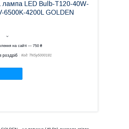
а лампа LED Bulb-T120-40W-
V-6500K-4200L GOLDEN
лення на сайті — 750 ₴
в роздріб
Код:
TNSy5000181