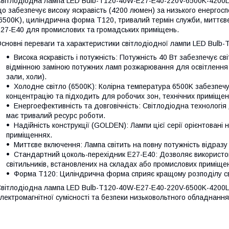
вітлодіодна лампа LED Bulb-T120-40W-E27-E40-220V-6500K-4200L 
о забезпечує високу яскравість (4200 люмен) за низького енергоспо
6500K), циліндрична форма T120, тривалий термін служби, миттєв
27-Е40 для промислових та громадських приміщень.
сновні переваги та характеристики світлодіодної лампи LED Bul
Висока яскравість і потужність: Потужність 40 Вт забезпечує св
відмінною заміною потужних ламп розжарювання для освітлення в
зали, холи).
Холодне світло (6500K): Колірна температура 6500K забезпечу
концентрацію та підходить для робочих зон, технічних приміщень
Енергоефективність та довговічність: Світлодіодна технологі
має тривалий ресурс роботи.
Надійність конструкції (GOLDEN): Лампи цієї серії орієнтовані
приміщеннях.
Миттєве включення: Лампа світить на повну потужність відразу
Стандартний цоколь-перехідник E27-Е40: Дозволяє використов
світильників, встановлених на складах або промислових приміще
Форма T120: Циліндрична форма сприяє кращому розподілу сві
вітлодіодна лампа LED Bulb-T120-40W-E27-E40-220V-6500K-4200L
лектромагнітної сумісності та безпеки низьковольтного обладнання