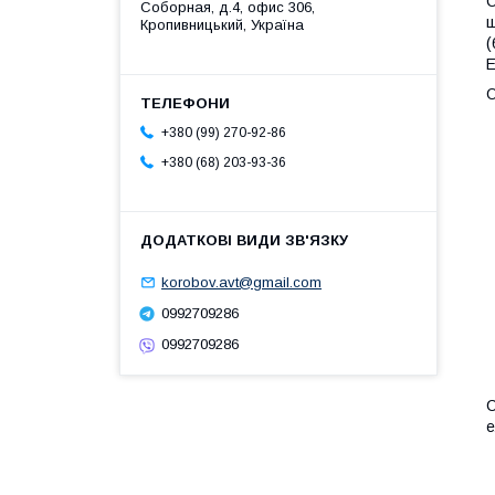
С
Соборная, д.4, офис 306,
щ
Кропивницький, Україна
(
E
О
+380 (99) 270-92-86
+380 (68) 203-93-36
korobov.avt@gmail.com
0992709286
0992709286
С
е