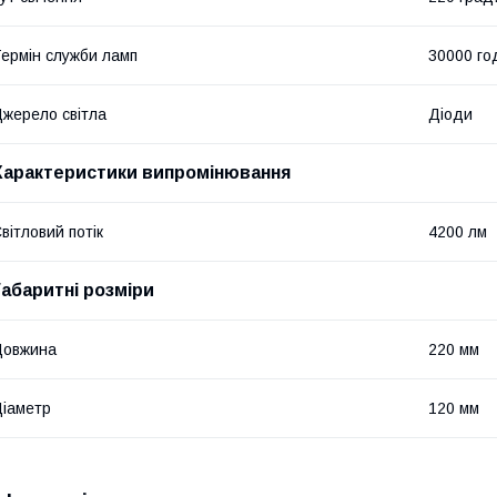
ермін служби ламп
30000 го
жерело світла
Діоди
Характеристики випромінювання
вітловий потік
4200 лм
Габаритні розміри
Довжина
220 мм
іаметр
120 мм