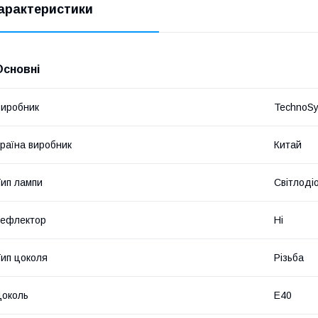
арактеристики
Основні
иробник
TechnoS
раїна виробник
Китай
ип лампи
Світлоді
Рефлектор
Ні
ип цоколя
Різьба
околь
E40