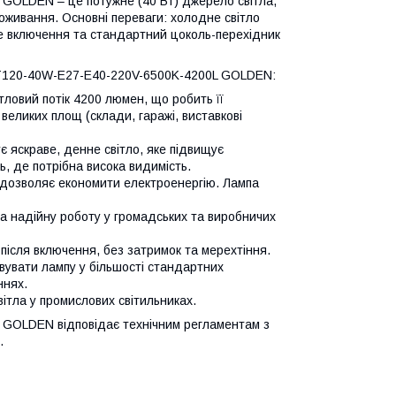
GOLDEN – це потужне (40 Вт) джерело світла,
живання. Основні переваги: ​​холодне світло
е включення та стандартний цоколь-перехідник
b-T120-40W-E27-E40-220V-6500K-4200L GOLDEN:
ітловий потік 4200 люмен, що робить її
еликих площ (склади, гаражі, виставкові
є яскраве, денне світло, яке підвищує
, де потрібна висока видимість.
я дозволяє економити електроенергію. Лампа
 на надійну роботу у громадських та виробничих
 після включення, без затримок та мерехтіння.
увати лампу у більшості стандартних
ннях.
тла у промислових світильниках.
 GOLDEN відповідає технічним регламентам з
.