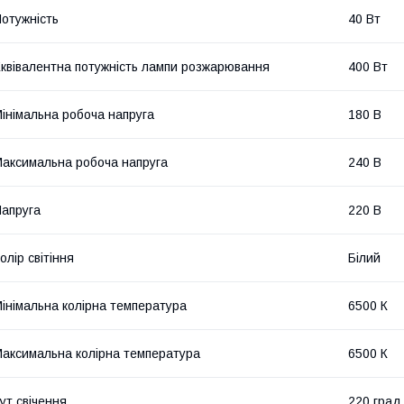
отужність
40 Вт
квівалентна потужність лампи розжарювання
400 Вт
інімальна робоча напруга
180 В
аксимальна робоча напруга
240 В
апруга
220 В
олір світіння
Білий
інімальна колірна температура
6500 К
аксимальна колірна температура
6500 К
ут свічення
220 град