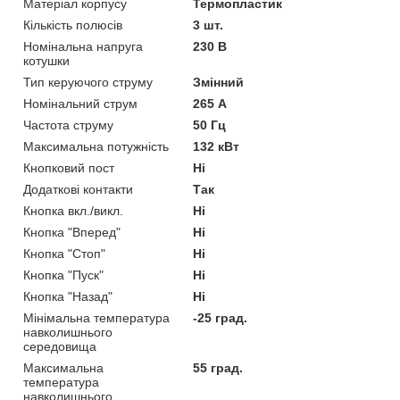
Матеріал корпусу
Термопластик
Кількість полюсів
3 шт.
Номінальна напруга
230 В
котушки
Тип керуючого струму
Змінний
Номінальний струм
265 А
Частота струму
50 Гц
Максимальна потужність
132 кВт
Кнопковий пост
Ні
Додаткові контакти
Так
Кнопка вкл./викл.
Ні
Кнопка "Вперед"
Ні
Кнопка "Стоп"
Ні
Кнопка "Пуск"
Ні
Кнопка "Назад"
Ні
Мінімальна температура
-25 град.
навколишнього
середовища
Максимальна
55 град.
температура
навколишнього