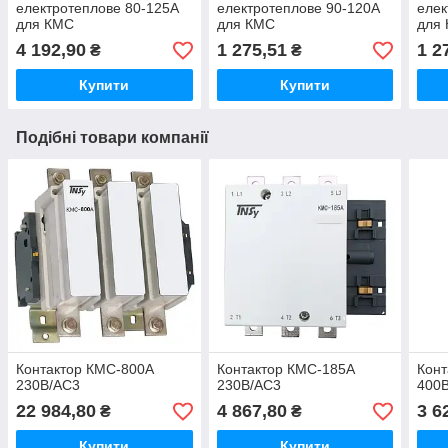
електротеплове 80-125А
електротеплове 90-120А
елек
для КМС
для КМС
для
4 192,90
1 275,51
1 2
₴
₴
Купити
Купити
Подібні товари компанії
Контактор КМС-800А
Контактор КМС-185А
Конт
230В/АС3
230В/АС3
400
22 984,80
4 867,80
3 6
₴
₴
Купити
Купити