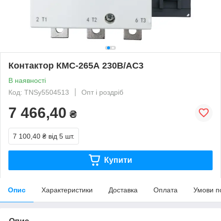
Контактор КМС-265А 230В/АС3
В наявності
Код: TNSy5504513
Опт і роздріб
7 466,40
₴
7 100,40 ₴
від 5 шт.
Купити
Опис
Характеристики
Доставка
Оплата
Умови п