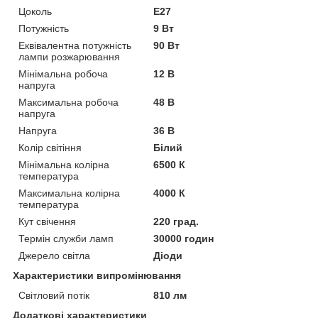
Цоколь
E27
Потужність
9 Вт
Еквівалентна потужність
90 Вт
лампи розжарювання
Мінімальна робоча
12 В
напруга
Максимальна робоча
48 В
напруга
Напруга
36 В
Колір світіння
Білий
Мінімальна колірна
6500 К
температура
Максимальна колірна
4000 К
температура
Кут свічення
220 град.
Термін служби ламп
30000 годин
Джерело світла
Діоди
Характеристики випромінювання
Світловий потік
810 лм
Додаткові характеристики