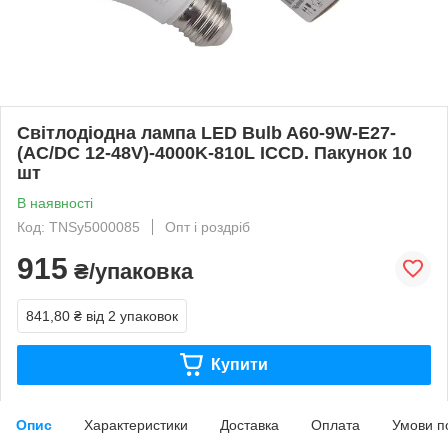
Світлодіодна лампа LED Bulb A60-9W-E27-
(AC/DC 12-48V)-4000K-810L ICCD. Пакунок 10
шт
В наявності
Код: TNSy5000085
Опт і роздріб
915
₴/упаковка
841,80 ₴
від 2 упаковок
Купити
Опис
Характеристики
Доставка
Оплата
Умови п