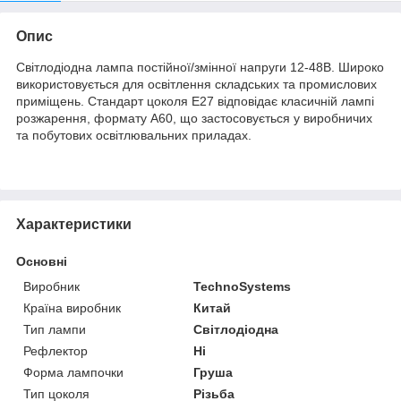
Опис
Світлодіодна лампа постійної/змінної напруги 12-48В. Широко
використовується для освітлення складських та промислових
приміщень. Стандарт цоколя Е27 відповідає класичній лампі
розжарення, формату А60, що застосовується у виробничих
та побутових освітлювальних приладах.
Характеристики
Основні
Виробник
TechnoSystems
Країна виробник
Китай
Тип лампи
Світлодіодна
Рефлектор
Ні
Форма лампочки
Груша
Тип цоколя
Різьба