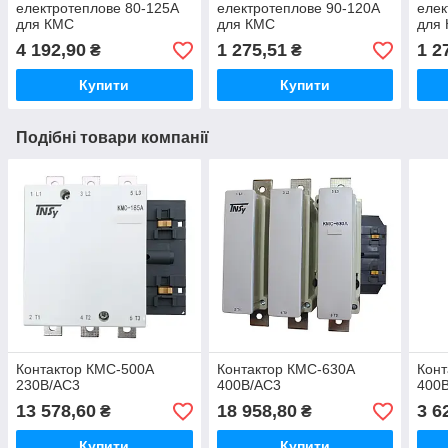
електротеплове 80-125А
електротеплове 90-120А
елек
для КМС
для КМС
для
4 192,90
1 275,51
1 2
₴
₴
Купити
Купити
Подібні товари компанії
Контактор КМС-500А
Контактор КМС-630А
Конт
230В/АС3
400В/АС3
400
13 578,60
18 958,80
3 6
₴
₴
Купити
Купити