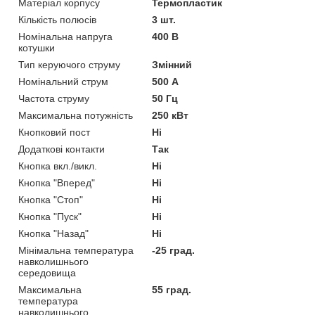
Матеріал корпусу
Термопластик
Кількість полюсів
3 шт.
Номінальна напруга
400 В
котушки
Тип керуючого струму
Змінний
Номінальний струм
500 А
Частота струму
50 Гц
Максимальна потужність
250 кВт
Кнопковий пост
Ні
Додаткові контакти
Так
Кнопка вкл./викл.
Ні
Кнопка "Вперед"
Ні
Кнопка "Стоп"
Ні
Кнопка "Пуск"
Ні
Кнопка "Назад"
Ні
Мінімальна температура
-25 град.
навколишнього
середовища
Максимальна
55 град.
температура
навколишнього