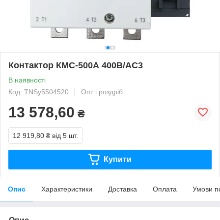
Контактор КМС-500А 400В/АС3
В наявності
Код: TNSy5504520
Опт і роздріб
13 578,60
₴
12 919,80 ₴
від 5 шт.
Купити
Опис
Характеристики
Доставка
Оплата
Умови п