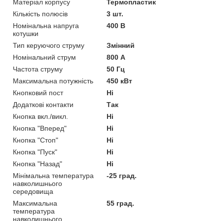
Матеріал корпусу
Термопластик
Кількість полюсів
3 шт.
Номінальна напруга
400 В
котушки
Тип керуючого струму
Змінний
Номінальний струм
800 А
Частота струму
50 Гц
Максимальна потужність
450 кВт
Кнопковий пост
Ні
Додаткові контакти
Так
Кнопка вкл./викл.
Ні
Кнопка "Вперед"
Ні
Кнопка "Стоп"
Ні
Кнопка "Пуск"
Ні
Кнопка "Назад"
Ні
Мінімальна температура
-25 град.
навколишнього
середовища
Максимальна
55 град.
температура
навколишнього