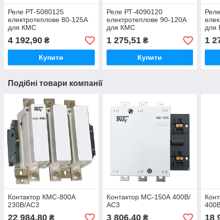
Реле РТ-5080125
Реле РТ-4090120
Реле
електротеплове 80-125А
електротеплове 90-120А
елек
для КМС
для КМС
для
4 192,90
1 275,51
1 2
₴
₴
Купити
Купити
Подібні товари компанії
Контактор КМС-800А
Контактор МС-150А 400В/
Конт
230В/АС3
АС3
400
22 984,80
3 806,40
18 
₴
₴