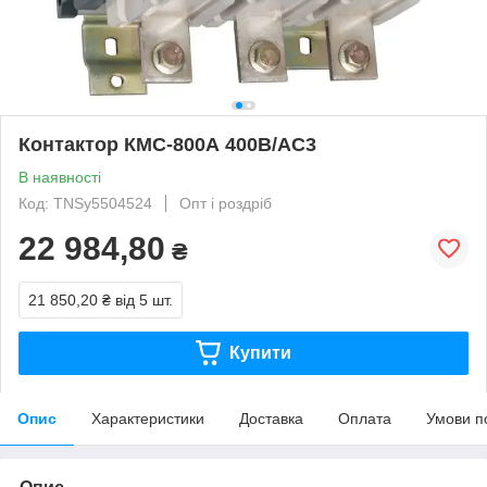
Контактор КМС-800А 400В/АС3
В наявності
Код: TNSy5504524
Опт і роздріб
22 984,80
₴
21 850,20 ₴
від 5 шт.
Купити
Опис
Характеристики
Доставка
Оплата
Умови п