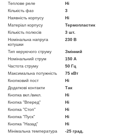
Теплове реле
Ні
Кількість фаз
3
Наявність корпусу
Ні
Матеріал корпусу
Термопластик
Кількість полюсів
3 шт.
Номінальна напруга
230 В
котушки
Тип керуючого струму
Змінний
Номінальний струм
150 А
Частота струму
50 Гц
Максимальна потужність
75 кВт
Кнопковий пост
Ні
Додаткові контакти
Так
Кнопка вкл./викл.
Ні
Кнопка "Вперед"
Ні
Кнопка "Стоп"
Ні
Кнопка "Пуск"
Ні
Кнопка "Назад"
Ні
Мінімальна температура
-25 град.