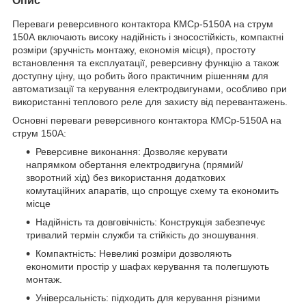
Опис
Переваги реверсивного контактора КМСр-5150А на струм
150А включають високу надійність і зносостійкість, компактні
розміри (зручність монтажу, економія місця), простоту
встановлення та експлуатації, реверсивну функцію а також
доступну ціну, що робить його практичним рішенням для
автоматизації та керування електродвигунами, особливо при
використанні теплового реле для захисту від перевантажень.
Основні переваги реверсивного контактора КМСр-5150А на
струм 150А:
Реверсивне виконання: Дозволяє керувати
напрямком обертання електродвигуна (прямий/
зворотний хід) без використання додаткових
комутаційних апаратів, що спрощує схему та економить
місце
Надійність та довговічність: Конструкція забезпечує
тривалий термін служби та стійкість до зношування.
Компактність: Невеликі розміри дозволяють
економити простір у шафах керування та полегшують
монтаж.
Універсальність: підходить для керування різними