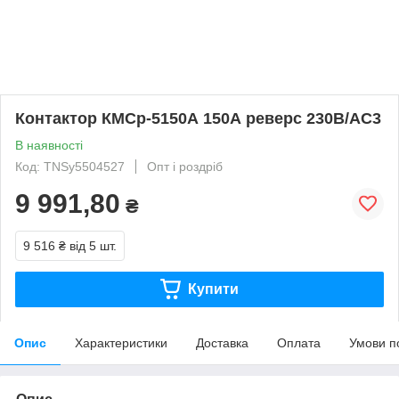
Контактор КМСр-5150А 150А реверс 230В/АС3
В наявності
Код: TNSy5504527
Опт і роздріб
9 991,80
₴
9 516 ₴
від 5 шт.
Купити
Опис
Характеристики
Доставка
Оплата
Умови п