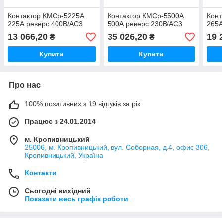
Контактор КМСр-5225А
Контактор КМСр-5500А
Кон
225А реверс 400В/АС3
500А реверс 230В/АС3
265А
13 066,20
35 026,20
19 
₴
₴
Купити
Купити
Про нас
100% позитивних з 19 відгуків за рік
Працює з 24.01.2014
м. Кропивницький
25006, м. Кропивницький, вул. Соборная, д.4, офис 306,
Кропивницький, Україна
Контакти
Сьогодні вихідний
Показати весь графік роботи