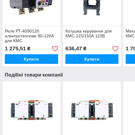
Реле РТ-4090120
Котушка керування для
Меха
електротеплове 90-120А
КМС-115/150А 110В
КМС
для КМС
1 275,51
636,47
1 7
₴
₴
Купити
Купити
Подібні товари компанії