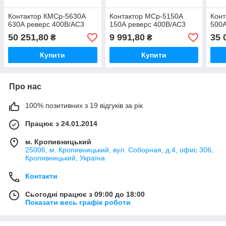
Контактор КМСр-5630А
Контактор МСр-5150А
Кон
630А реверс 400В/АС3
150А реверс 400В/АС3
500А
50 251,80
9 991,80
35 
₴
₴
Купити
Купити
Про нас
100% позитивних з 19 відгуків за рік
Працює з 24.01.2014
м. Кропивницький
25006, м. Кропивницький, вул. Соборная, д.4, офис 306,
Кропивницький, Україна
Контакти
Сьогодні працює з 09:00 до 18:00
Показати весь графік роботи