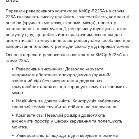
Опис
Переваги реверсивного контактора КМСр-5225А на струм
225А включають високу надійність і зносостійкість, компактні
розміри (зручність монтажу, економія місця), простоту
встановлення та експлуатації, реверсивну функцію а також
доступну ціну, що робить його практичним рішенням для
автоматизації та керування електродвигунами, особливо при
використанні теплового реле для захисту від перевантажень.
Основні переваги реверсивного контактора КМСр-5225А на
струм 225А:
Реверсивне виконання: Дозволяє керувати
напрямком обертання електродвигуна (прямий/
зворотний хід) без використання додаткових
комутаційних апаратів, що спрощує схему та економить
місце
Надійність та довговічність: Конструкція забезпечує
тривалий термін служби та стійкість до зношування.
Компактність: Невеликі розміри дозволяють
економити простір у шафах керування та полегшують
монтаж.
Універсальність: підходить для керування різними