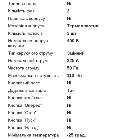
Теплове реле
Ні
Кількість фаз
3
Наявність корпусу
Ні
Матеріал корпусу
Термопластик
Кількість полюсів
3 шт.
Номінальна напруга
400 В
котушки
Тип керуючого струму
Змінний
Номінальний струм
225 А
Частота струму
50 Гц
Максимальна потужність
110 кВт
Кнопковий пост
Ні
Додаткові контакти
Так
Кнопка вкл./викл.
Ні
Кнопка "Вперед"
Ні
Кнопка "Стоп"
Ні
Кнопка "Пуск"
Ні
Кнопка "Назад"
Ні
Мінімальна температура
-25 град.