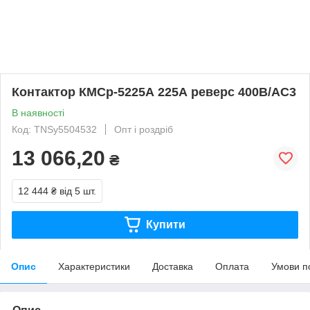
Контактор КМСр-5225А 225А реверс 400В/АС3
В наявності
Код: TNSy5504532
Опт і роздріб
13 066,20
₴
12 444 ₴
від 5 шт.
Купити
Опис
Характеристики
Доставка
Оплата
Умови п