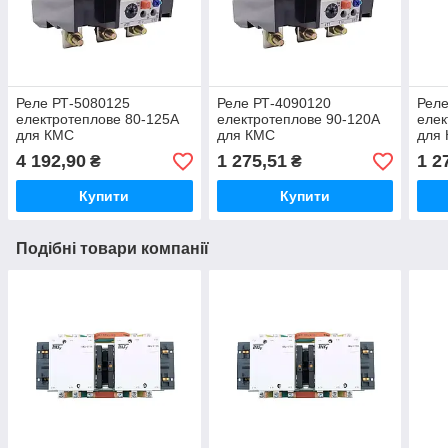
Реле РТ-5080125
Реле РТ-4090120
Реле
електротеплове 80-125А
електротеплове 90-120А
елек
для КМС
для КМС
для
4 192,90
1 275,51
1 2
₴
₴
Купити
Купити
Подібні товари компанії