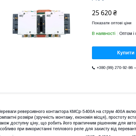
25 620 ₴
Показати оптові ціни
В наявності
Оптом і 
Купити
+380 (99) 270-92-86
ереваги реверсивного контактора КМСр-5400А на струм 400А включа
омпактні розміри (зручність монтажу, економія місця), простоту вс
акож доступну ціну, що робить його практичним рішенням для авто
собливо при використанні теплового реле для захисту від переван