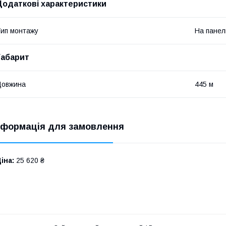
Додаткові характеристики
ип монтажу
На панел
Габарит
Довжина
445 м
нформація для замовлення
іна:
25 620 ₴