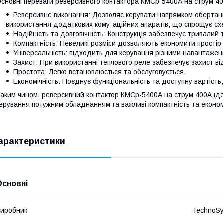
сновні переваги реверсивного контактора КМСр-5400А на струм 40
Реверсивне виконання: Дозволяє керувати напрямком обертанн
використання додаткових комутаційних апаратів, що спрощує сх
Надійність та довговічність: Конструкція забезпечує тривалий 
Компактність: Невеликі розміри дозволяють економити прості
Універсальність: підходить для керування різними навантаже
Захист: При використанні теплового реле забезпечує захист ві
Простота: Легко встановлюється та обслуговується.
Економічність: Поєднує функціональність та доступну вартіст
аким чином, реверсивний контактор КМСр-5400А на струм 400А ід
ерування потужним обладнанням та важливі компактність та економ
арактеристики
Основні
иробник
TechnoS