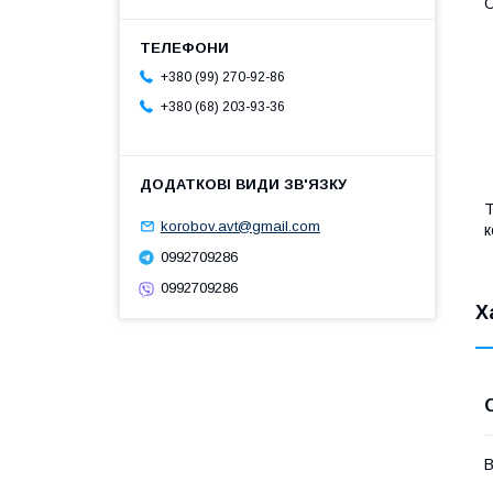
О
+380 (99) 270-92-86
+380 (68) 203-93-36
Т
korobov.avt@gmail.com
к
0992709286
0992709286
Х
В