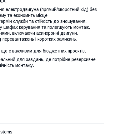
0А:
я електродвигуна (прямий/зворотний хід) без
ему та економить місце
термін служби та стійкість до зношування.
р у шафах керування та полегшують монтаж.
ннями, включаючи асинхронні двигуни.
д перевантажень і коротких замикань.
ь, що є важливим для бюджетних проектів.
еальний для завдань, де потрібне реверсивне
ічність монтажу.
ystems