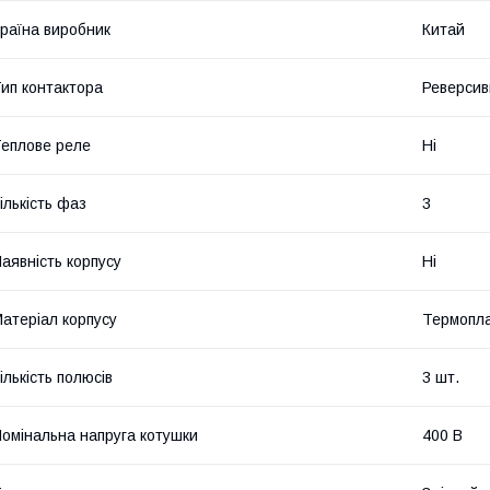
раїна виробник
Китай
ип контактора
Реверсив
еплове реле
Ні
ількість фаз
3
аявність корпусу
Ні
атеріал корпусу
Термопла
ількість полюсів
3 шт.
омінальна напруга котушки
400 В