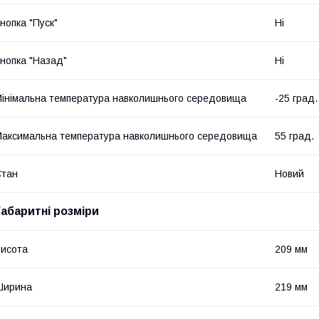
нопка "Пуск"
Ні
нопка "Назад"
Ні
інімальна температура навколишнього середовища
-25 град.
аксимальна температура навколишнього середовища
55 град.
Стан
Новий
Габаритні розміри
исота
209 мм
Ширина
219 мм