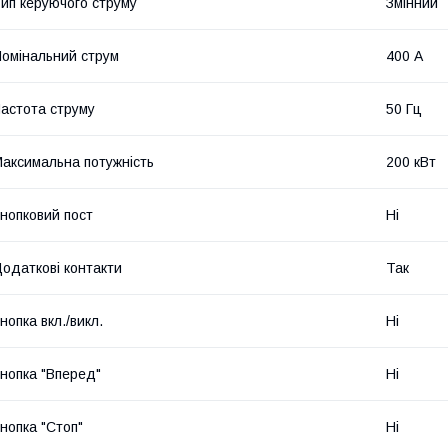
ип керуючого струму
Змінний
омінальний струм
400 А
астота струму
50 Гц
аксимальна потужність
200 кВт
нопковий пост
Ні
одаткові контакти
Так
нопка вкл./викл.
Ні
нопка "Вперед"
Ні
нопка "Стоп"
Ні