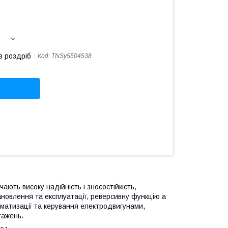
в роздріб
Код:
TNSy5504538
ють високу надійність і зносостійкість,
тановлення та експлуатації, реверсивну функцію а
матизації та керування електродвигунами,
тажень.