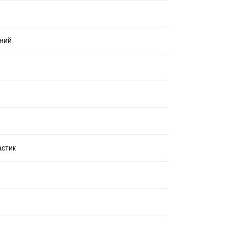
ний
стик