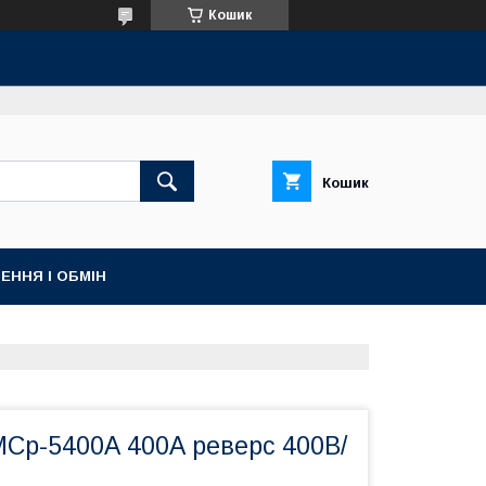
Кошик
Кошик
ЕННЯ І ОБМІН
МСр-5400А 400А реверс 400В/