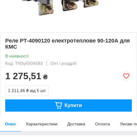
Реле РТ-4090120 електротеплове 90-120А для
КМС
В наявності
Код: TNSy5504583
Опт і роздріб
1 275,51
₴
1 211,46 ₴
від 5 шт.
Купити
Опис
Характеристики
Доставка
Оплата
Умови п