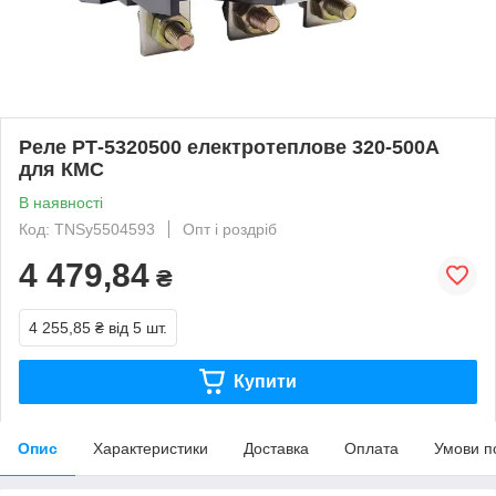
Реле РТ-5320500 електротеплове 320-500А
для КМС
В наявності
Код: TNSy5504593
Опт і роздріб
4 479,84
₴
4 255,85 ₴
від 5 шт.
Купити
Опис
Характеристики
Доставка
Оплата
Умови п