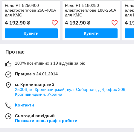
Реле РТ-5250400
Реле РТ-5180250
Реле
електротеплове 250-400А
електротеплове 180-250А
елек
для КМС
для КМС
для
4 192,90
4 192,90
4 1
₴
₴
Купити
Купити
Про нас
100% позитивних з 19 відгуків за рік
Працює з 24.01.2014
м. Кропивницький
25006, м. Кропивницький, вул. Соборная, д.4, офис 306,
Кропивницький, Україна
Контакти
Сьогодні вихідний
Показати весь графік роботи